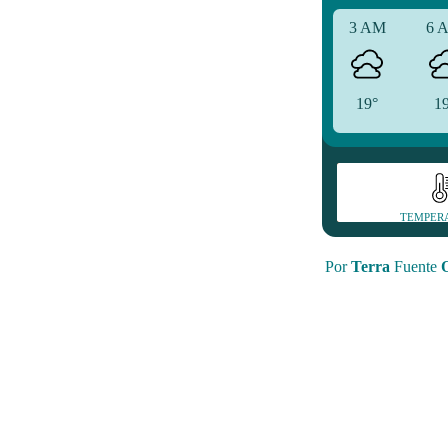
3 AM
6 
19°
1
TEMPER
Por
Terra
Fuente