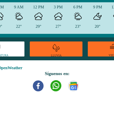
AM
9 AM
12 PM
3 PM
6 PM
9 PM
1
9°
22°
29°
27°
23°
20°
ATURA
VI
LLUVIA
OpenWeather
Síguenos en: