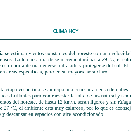
CLIMA HOY
a se estiman vientos constantes del noreste con una velocid
tensos. La temperatura de se incrementará hasta 29 °C, el calo
e es importante mantenerse hidratado y protegerse del sol. El 
en áreas específicas, pero en su mayoría será claro.
a etapa vespertina se anticipa una cobertura densa de nubes en
uces brillantes para contrarrestar la falta de luz natural y sent
ntos del noreste, de hasta 12 km/h, serán ligeros y sin ráfaga
e 27 °C, el ambiente está muy caluroso, por lo que es aconse
e y descansar en espacios con aire acondicionado.