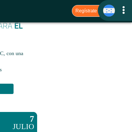
PARA
EL
9°C, con una
s
7
JULIO