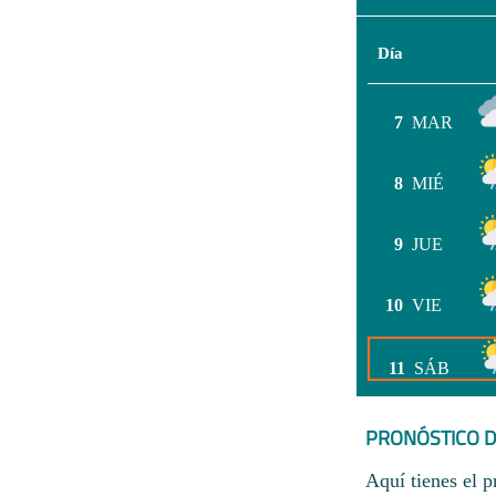
Día
7
MAR
8
MIÉ
9
JUE
10
VIE
11
SÁB
PRONÓSTICO D
Aquí tienes el p