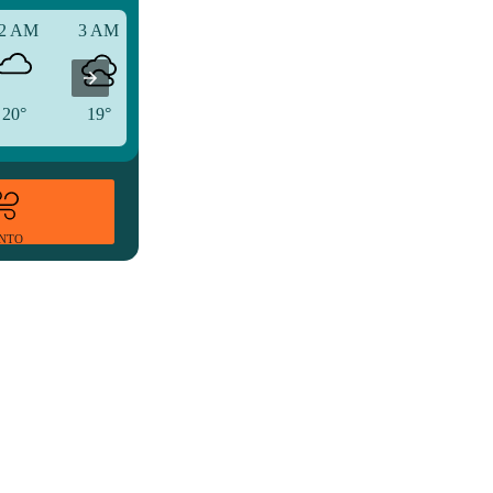
2 AM
3 AM
6 AM
20°
19°
20°
ENTO