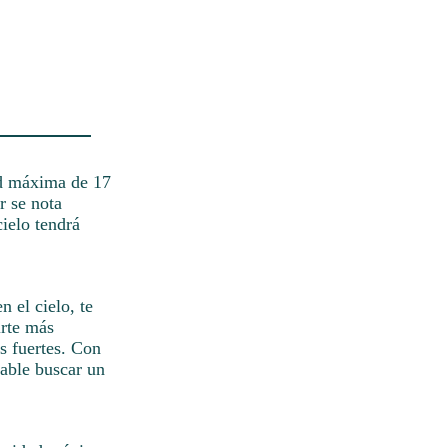
ad máxima de 17
r se nota
cielo tendrá
 el cielo, te
irte más
s fuertes. Con
jable buscar un