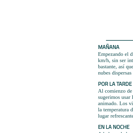
MAÑANA
Empezando el dí
km/h, sin ser in
bastante, así qu
nubes dispersas 
POR LA TARDE
Al comienzo de l
sugerimos usar l
animado. Los vie
la temperatura d
lugar refrescant
EN LA NOCHE