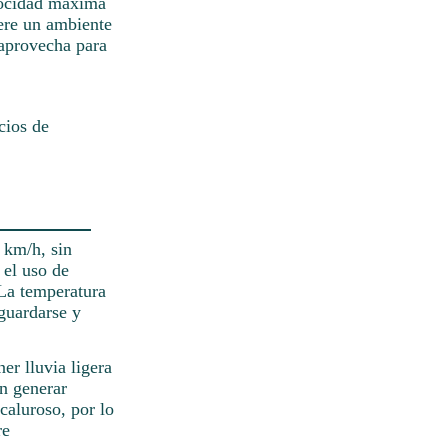
elocidad máxima
iere un ambiente
 aprovecha para
cios de
 km/h, sin
 el uso de
 La temperatura
guardarse y
er lluvia ligera
n generar
caluroso, por lo
re