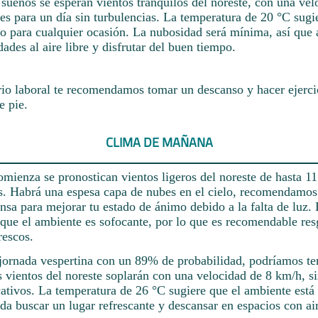
s sueños se esperan vientos tranquilos del noreste, con una v
es para un día sin turbulencias. La temperatura de 20 °C sug
o para cualquier ocasión. La nubosidad será mínima, así que
dades al aire libre y disfrutar del buen tiempo.
rio laboral te recomendamos tomar un descanso y hacer ejerci
e pie.
CLIMA DE MAÑANA
mienza se pronostican vientos ligeros del noreste de hasta 11
as. Habrá una espesa capa de nubes en el cielo, recomendamos
nsa para mejorar tu estado de ánimo debido a la falta de luz.
 que el ambiente es sofocante, por lo que es recomendable res
rescos.
jornada vespertina con un 89% de probabilidad, podríamos ten
 vientos del noreste soplarán con una velocidad de 8 km/h, si
ativos. La temperatura de 26 °C sugiere que el ambiente está 
da buscar un lugar refrescante y descansar en espacios con ai