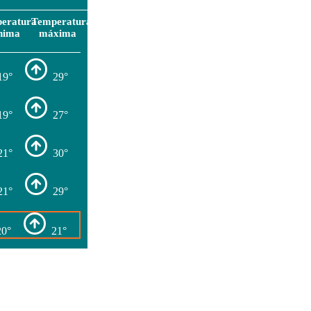
eratura
Temperatura
nima
máxima
19°
29°
19°
27°
21°
30°
21°
29°
20°
21°