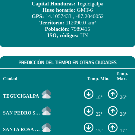
Capital Honduras:
Tegucigalpa
Huso horario:
GMT-6
GPS:
14.1057433 ; -87.2040052
Territorio:
112090.0 km²
Población:
7989415
ISO, códigos:
HN
PREDICCIÓN DEL TIEMPO EN OTRAS CIUDADES
Temp.
Ciudad
Temp. Min.
Max.
TEGUCIGALPA
18°
26°
SAN PEDRO SULA
22°
28°
SANTA ROSA DE COPÁN
15°
17°