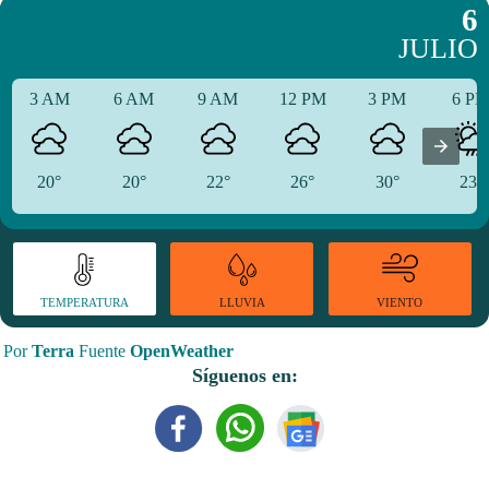
6
JULIO
3 AM
6 AM
9 AM
12 PM
3 PM
6 P
20°
20°
22°
26°
30°
23°
TEMPERATURA
VIENTO
LLUVIA
Por
Terra
Fuente
OpenWeather
Síguenos en: