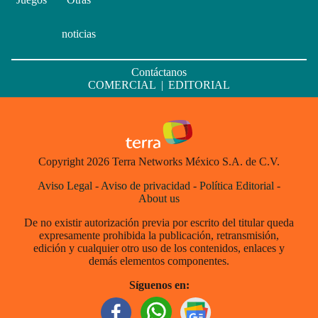
noticias
Contáctanos
COMERCIAL
|
EDITORIAL
Copyright 2026 Terra Networks México S.A. de C.V.
Aviso Legal
-
Aviso de privacidad
-
Política Editorial
-
About us
De no existir autorización previa por escrito del titular queda
expresamente prohibida la publicación, retransmisión,
edición y cualquier otro uso de los contenidos, enlaces y
demás elementos componentes.
Síguenos en: