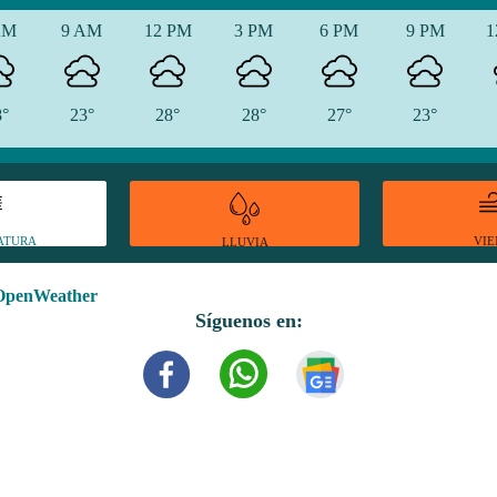
AM
9 AM
12 PM
3 PM
6 PM
9 PM
1
8°
23°
28°
28°
27°
23°
ATURA
VI
LLUVIA
OpenWeather
Síguenos en: