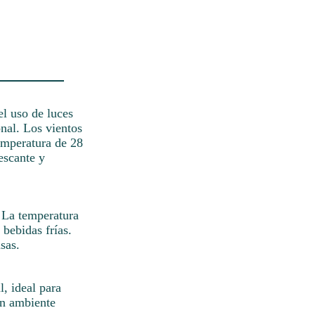
el uso de luces
onal. Los vientos
emperatura de 28
escante y
 La temperatura
 bebidas frías.
sas.
, ideal para
un ambiente