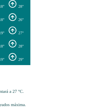
18°
28°
18°
26°
19°
27°
18°
28°
19°
29°
ntará a 27 °C.
 grados máxima.