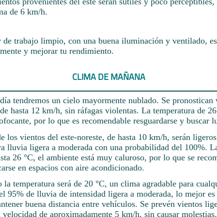
ientos provenientes del este serán sutiles y poco perceptibles,
ma de 6 km/h.
 de trabajo limpio, con una buena iluminación y ventilado, es
amente y mejorar tu rendimiento.
CLIMA DE MAÑANA
ía tendremos un cielo mayormente nublado. Se pronostican v
 de hasta 12 km/h, sin ráfagas violentas. La temperatura de 2
ofocante, por lo que es recomendable resguardarse y buscar lu
rde los vientos del este-noreste, de hasta 10 km/h, serán ligeros
era lluvia ligera a moderada con una probabilidad del 100%. L
sta 26 °C, el ambiente está muy caluroso, por lo que se reco
carse en espacios con aire acondicionado.
 la temperatura será de 20 °C, un clima agradable para cualqu
el 95% de lluvia de intensidad ligera a moderada, lo mejor e
tener buena distancia entre vehículos. Se prevén vientos lige
a velocidad de aproximadamente 5 km/h, sin causar molestias.