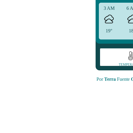
3 AM
6 
19°
1
TEMPER
Por
Terra
Fuente