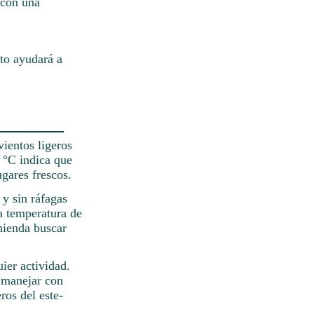
 con una
to ayudará a
ientos ligeros
6 °C indica que
gares frescos.
 y sin ráfagas
a temperatura de
mienda buscar
ier actividad.
s manejar con
ros del este-