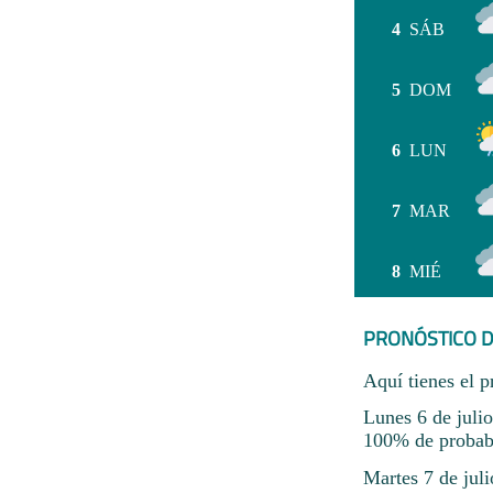
4
SÁB
5
DOM
6
LUN
7
MAR
8
MIÉ
PRONÓSTICO D
Aquí tienes el p
Lunes 6 de juli
100% de probabil
Martes 7 de jul