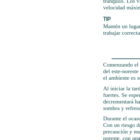
tranquilo. Los v
velocidad máxi
TIP
Mantén un lugar
trabajar correct
Comenzando el d
del este-noreste
el ambiente es s
Al iniciar la ta
fuertes. Se esp
decrementará ha
sombra y refres
Durante el ocaso
Con un riesgo d
precaución y man
noreste, con un