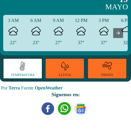
MAYO
3 AM
6 AM
9 AM
12 PM
3 PM
6 P
22°
23°
27°
37°
37°
32°
TEMPERATURA
VIENTO
LLUVIA
Por
Terra
Fuente
OpenWeather
Síguenos en: