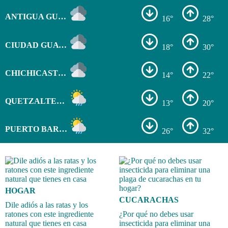
ANTIGUA GUATEMALA
16°
28°
CIUDAD GUATEMALA
18°
30°
CHICHICASTENANGO
14°
22°
QUETZALTENANGO
13°
20°
PUERTO BARRIOS
26°
32°
HOGAR
CUCARACHAS
Dile adiós a las ratas y los
ratones con este ingrediente
¿Por qué no debes usar
natural que tienes en casa
insecticida para eliminar una