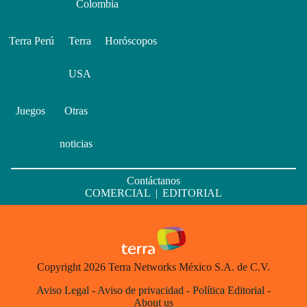
Colombia
Terra Perú
Terra
Horóscopos
USA
Juegos
Otras
noticias
Contáctanos
COMERCIAL
|
EDITORIAL
Copyright 2026 Terra Networks México S.A. de C.V.
Aviso Legal
-
Aviso de privacidad
-
Política Editorial
-
About us