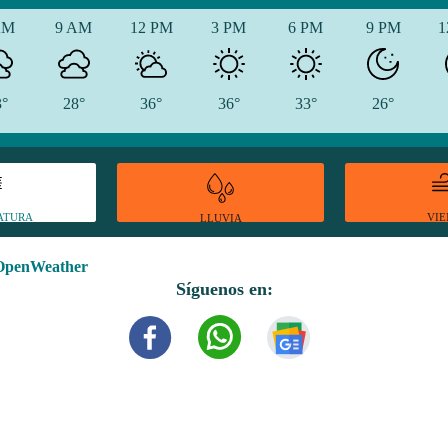
AM
9 AM
12 PM
3 PM
6 PM
9 PM
1
3°
28°
36°
36°
33°
26°
ATURA
VI
LLUVIA
OpenWeather
Síguenos en: