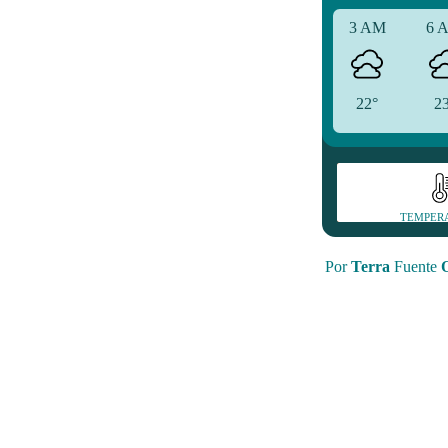
3 AM
6 
22°
2
TEMPER
Por
Terra
Fuente