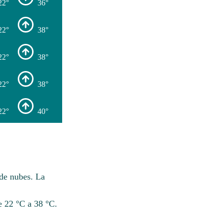
22°
36°
22°
38°
22°
38°
22°
38°
22°
40°
 de nubes. La
e 22 °C a 38 °C.