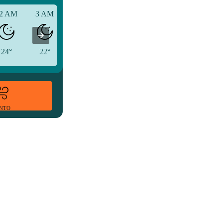
2 AM
3 AM
6 AM
24°
22°
22°
ENTO