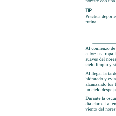
noreste con una
TIP
Practica deporte
rutina.
Al comienzo de l
calor: usa ropa 
suaves del nore
cielo limpio y s
Al llegar la tar
hidratado y evit
alcanzando los 1
un cielo despeja
Durante la oscu
día claro. La te
viento del nores