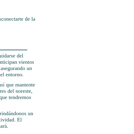
.
sconectarte de la
uidarse del
anticipan vientos
, asegurando un
del entorno.
 así que mantente
res del noreste,
o que tendremos
brindándonos un
tividad. El
ará.