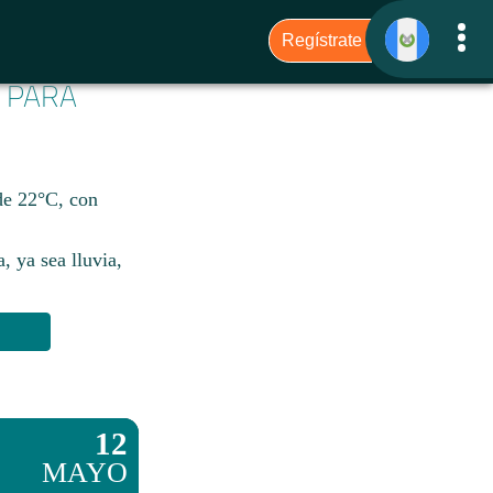
6 PARA
de 22°C, con
, ya sea lluvia,
12
MAYO