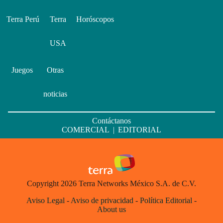
Terra Perú
Terra
Horóscopos
USA
Juegos
Otras
noticias
Contáctanos
COMERCIAL
|
EDITORIAL
Copyright 2026 Terra Networks México S.A. de C.V.
Aviso Legal
-
Aviso de privacidad
-
Política Editorial
-
About us