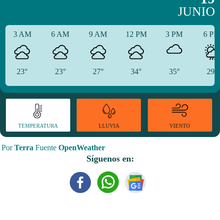
JUNIO
3 AM
6 AM
9 AM
12 PM
3 PM
6 P
23°
23°
27°
34°
35°
29°
TEMPERATURA
VIENTO
LLUVIA
Por
Terra
Fuente
OpenWeather
Síguenos en: