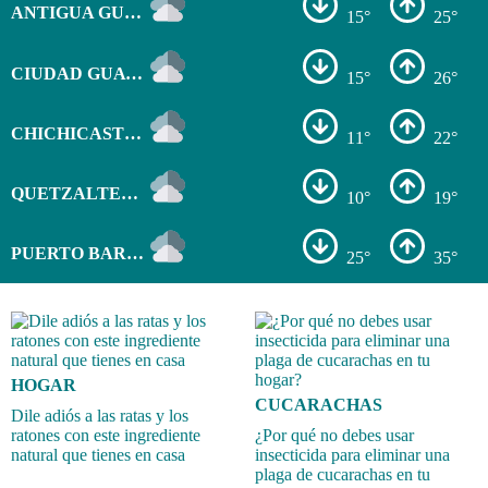
ANTIGUA GUATEMALA
15°
25°
CIUDAD GUATEMALA
15°
26°
CHICHICASTENANGO
11°
22°
QUETZALTENANGO
10°
19°
PUERTO BARRIOS
25°
35°
HOGAR
CUCARACHAS
Dile adiós a las ratas y los
ratones con este ingrediente
¿Por qué no debes usar
natural que tienes en casa
insecticida para eliminar una
plaga de cucarachas en tu