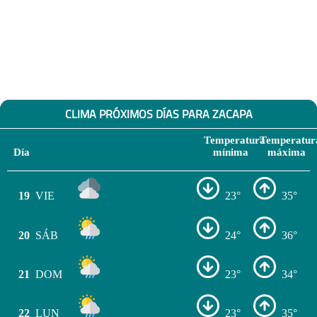
CLIMA PRÓXIMOS DÍAS PARA ZACAPA
Temperatura
Temperatur
Día
mínima
máxima
19
VIE
23°
35°
20
SÁB
24°
36°
21
DOM
23°
34°
22
LUN
23°
35°