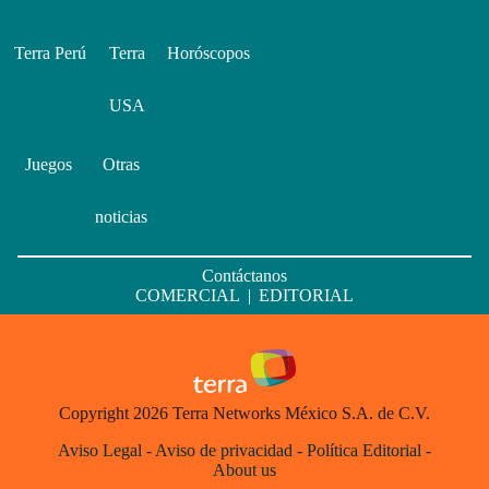
Terra Perú
Terra
Horóscopos
USA
Juegos
Otras
noticias
Contáctanos
COMERCIAL
|
EDITORIAL
Copyright 2026 Terra Networks México S.A. de C.V.
Aviso Legal
-
Aviso de privacidad
-
Política Editorial
-
About us