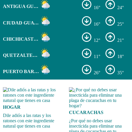
ANTIGUA GUATEMALA
16°
24°
CIUDAD GUATEMALA
16°
25°
CHICHICASTENANGO
12°
21°
QUETZALTENANGO
11°
18°
PUERTO BARRIOS
26°
35°
HOGAR
CUCARACHAS
Dile adiós a las ratas y los
ratones con este ingrediente
¿Por qué no debes usar
natural que tienes en casa
insecticida para eliminar una
plaga de cucarachas en tu