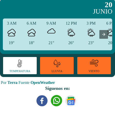
20
JUNIO
3 AM
6 AM
9 AM
12 PM
3 PM
6 P
19°
18°
21°
26°
23°
20°
TEMPERATURA
VIENTO
LLUVIA
Por
Terra
Fuente
OpenWeather
Síguenos en: