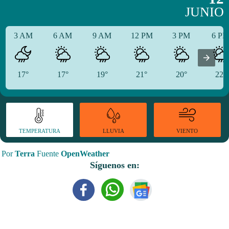
JUNIO
3 AM
6 AM
9 AM
12 PM
3 PM
6 P
17°
17°
19°
21°
20°
22°
TEMPERATURA
VIENTO
LLUVIA
Por
Terra
Fuente
OpenWeather
Síguenos en: