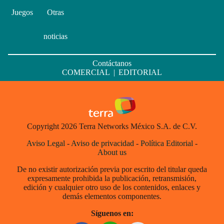
Juegos
Otras
noticias
Contáctanos
COMERCIAL
|
EDITORIAL
Copyright 2026 Terra Networks México S.A. de C.V.
Aviso Legal
-
Aviso de privacidad
-
Política Editorial
-
About us
De no existir autorización previa por escrito del titular queda
expresamente prohibida la publicación, retransmisión,
edición y cualquier otro uso de los contenidos, enlaces y
demás elementos componentes.
Síguenos en: