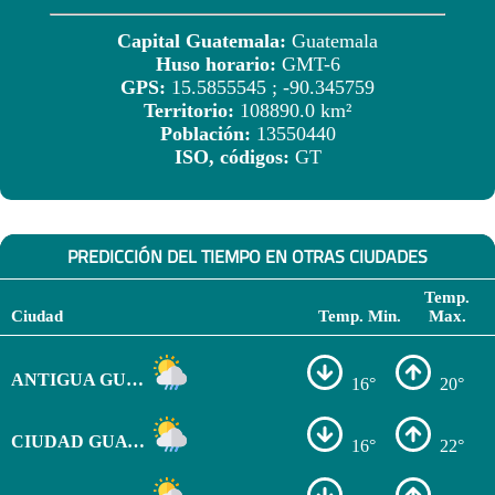
Capital Guatemala:
Guatemala
Huso horario:
GMT-6
GPS:
15.5855545 ; -90.345759
Territorio:
108890.0 km²
Población:
13550440
ISO, códigos:
GT
PREDICCIÓN DEL TIEMPO EN OTRAS CIUDADES
Temp.
Ciudad
Temp. Min.
Max.
ANTIGUA GUATEMALA
16°
20°
CIUDAD GUATEMALA
16°
22°