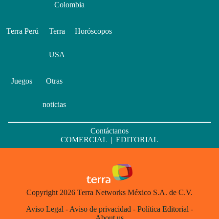
Colombia
Terra Perú
Terra
Horóscopos
USA
Juegos
Otras
noticias
Contáctanos
COMERCIAL
|
EDITORIAL
Copyright 2026 Terra Networks México S.A. de C.V.
Aviso Legal
-
Aviso de privacidad
-
Política Editorial
-
About us