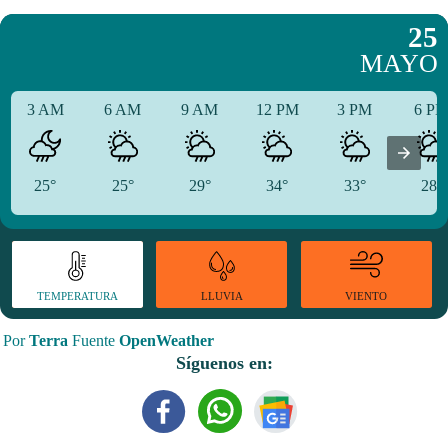
25
MAYO
3 AM
6 AM
9 AM
12 PM
3 PM
6 P
25°
25°
29°
34°
33°
28°
TEMPERATURA
VIENTO
LLUVIA
Por
Terra
Fuente
OpenWeather
Síguenos en: