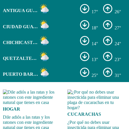
ANTIGUA GUATEMALA
17°
26°
CIUDAD GUATEMALA
18°
27°
CHICHICASTENANGO
14°
24°
QUETZALTENANGO
13°
23°
PUERTO BARRIOS
25°
31°
HOGAR
CUCARACHAS
Dile adiós a las ratas y los
ratones con este ingrediente
¿Por qué no debes usar
natural que tienes en casa
insecticida para eliminar una