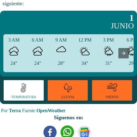
siguiente:
1
JUNIO
3 AM
6 AM
9 AM
12 PM
3 PM
6 P
24°
24°
28°
34°
31°
29°
TEMPERATURA
VIENTO
LLUVIA
Por
Terra
Fuente
OpenWeather
Síguenos en: