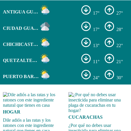
ANTIGUA GUATEMALA
17°
27°
CIUDAD GUATEMALA
17°
28°
CHICHICASTENANGO
13°
22°
QUETZALTENANGO
11°
21°
PUERTO BARRIOS
24°
30°
HOGAR
CUCARACHAS
Dile adiós a las ratas y los
ratones con este ingrediente
¿Por qué no debes usar
natural que tienes en casa
insecticida para eliminar una