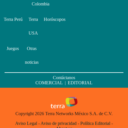
Colombia
Terra Perú
Terra
Horóscopos
USA
Juegos
Otras
noticias
Contáctanos
COMERCIAL
|
EDITORIAL
Copyright 2026 Terra Networks México S.A. de C.V.
Aviso Legal
-
Aviso de privacidad
-
Política Editorial
-