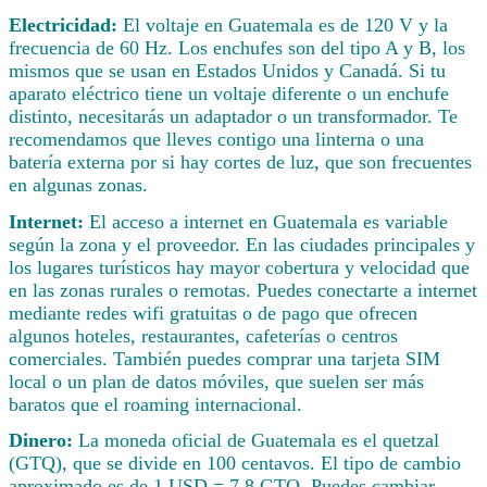
Electricidad:
El voltaje en Guatemala es de 120 V y la
frecuencia de 60 Hz. Los enchufes son del tipo A y B, los
mismos que se usan en Estados Unidos y Canadá. Si tu
aparato eléctrico tiene un voltaje diferente o un enchufe
distinto, necesitarás un adaptador o un transformador. Te
recomendamos que lleves contigo una linterna o una
batería externa por si hay cortes de luz, que son frecuentes
en algunas zonas.
Internet:
El acceso a internet en Guatemala es variable
según la zona y el proveedor. En las ciudades principales y
los lugares turísticos hay mayor cobertura y velocidad que
en las zonas rurales o remotas. Puedes conectarte a internet
mediante redes wifi gratuitas o de pago que ofrecen
algunos hoteles, restaurantes, cafeterías o centros
comerciales. También puedes comprar una tarjeta SIM
local o un plan de datos móviles, que suelen ser más
baratos que el roaming internacional.
Dinero:
La moneda oficial de Guatemala es el quetzal
(GTQ), que se divide en 100 centavos. El tipo de cambio
aproximado es de 1 USD = 7.8 GTQ. Puedes cambiar