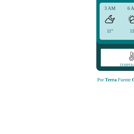
3 AM
6 
11°
1
TEMPER
Por
Terra
Fuente