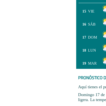
15
VIE
16
SÁB
17
DOM
18
LUN
19
MAR
PRONÓSTICO D
Aquí tienes el p
Domingo 17 de m
ligera. La tempe