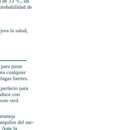
a de 13 °C, un
 probabilidad de
ora la salud,
 para pasar
ara cualquier
fagas fuertes.
perfecto para
onduce con
este será
, maneja
anquilos del sur-
. Ante la