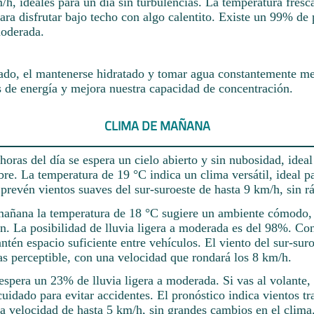
h, ideales para un día sin turbulencias. La temperatura fresc
ara disfrutar bajo techo con algo calentito. Existe un 99% de
moderada.
ado, el mantenerse hidratado y tomar agua constantemente mej
s de energía y mejora nuestra capacidad de concentración.
CLIMA DE MAÑANA
horas del día se espera un cielo abierto y sin nubosidad, ideal
ibre. La temperatura de 19 °C indica un clima versátil, ideal p
 prevén vientos suaves del sur-suroeste de hasta 9 km/h, sin rá
mañana la temperatura de 18 °C sugiere un ambiente cómodo, 
ón. La posibilidad de lluvia ligera a moderada es del 98%. C
tén espacio suficiente entre vehículos. El viento del sur-suro
s perceptible, con una velocidad que rondará los 8 km/h.
espera un 23% de lluvia ligera a moderada. Si vas al volante
uidado para evitar accidentes. El pronóstico indica vientos tr
a velocidad de hasta 5 km/h, sin grandes cambios en el clima