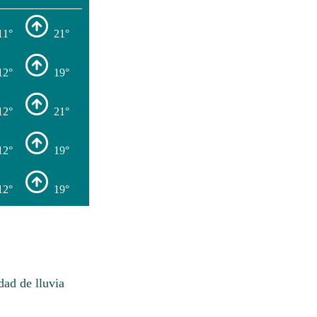
11°
21°
12°
19°
12°
21°
12°
19°
12°
19°
ad de lluvia