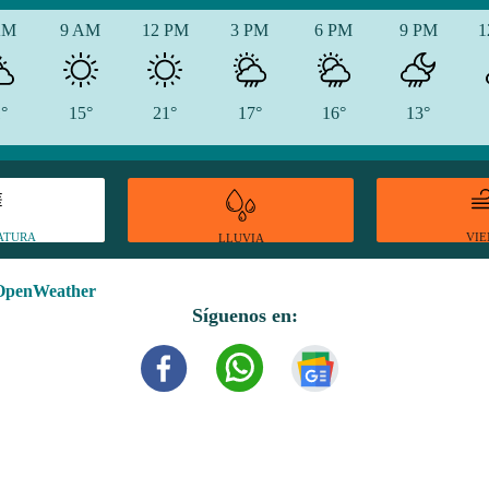
AM
9 AM
12 PM
3 PM
6 PM
9 PM
1
1°
15°
21°
17°
16°
13°
ATURA
VI
LLUVIA
OpenWeather
Síguenos en: