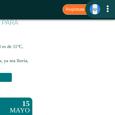
6 PARA
l es de 11°C,
, ya sea lluvia,
15
MAYO