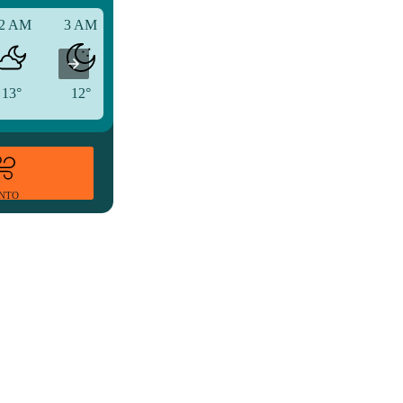
2 AM
3 AM
6 AM
13°
12°
12°
ENTO