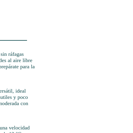
 sin ráfagas
es al aire libre
prepárate para la
sátil, ideal
sutiles y poco
 moderada con
 una velocidad