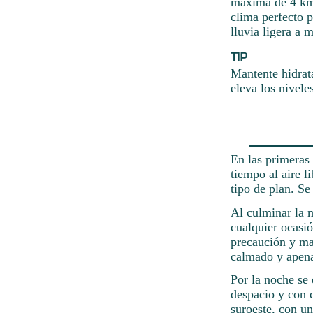
máxima de 4 km/
clima perfecto p
lluvia ligera a 
TIP
Mantente hidrat
eleva los nivele
En las primeras 
tiempo al aire l
tipo de plan. Se
Al culminar la 
cualquier ocasi
precaución y man
calmado y apena
Por la noche se 
despacio y con c
suroeste, con un