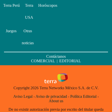
Terra Perú
Terra
Horóscopos
USA
Juegos
Otras
noticias
Contáctanos
COMERCIAL
|
EDITORIAL
Copyright 2026 Terra Networks México S.A. de C.V.
Aviso Legal
-
Aviso de privacidad
-
Política Editorial
-
About us
De no existir autorización previa por escrito del titular queda