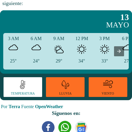
siguiente:
13
MAYO
3 AM
6 AM
9 AM
12 PM
3 PM
6 P
25°
24°
29°
34°
33°
27°
TEMPERATURA
VIENTO
LLUVIA
Por
Terra
Fuente
OpenWeather
Síguenos en: