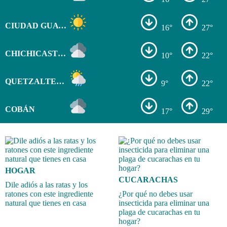
CIUDAD GUATEMALA
16°
27°
CHICHICASTENANGO
10°
22°
QUETZALTENANGO
9°
22°
COBÁN
17°
29°
HOGAR
CUCARACHAS
Dile adiós a las ratas y los
ratones con este ingrediente
¿Por qué no debes usar
natural que tienes en casa
insecticida para eliminar una
plaga de cucarachas en tu
hogar?