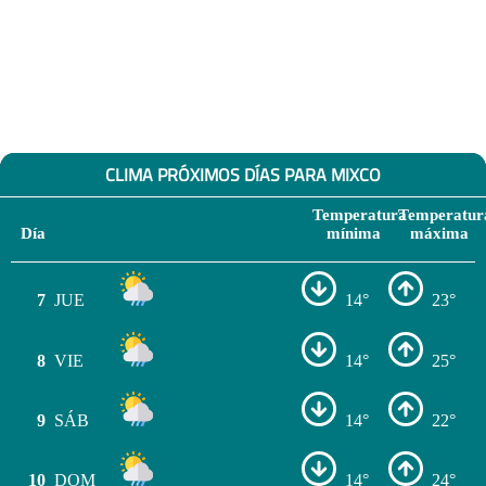
CLIMA PRÓXIMOS DÍAS PARA MIXCO
Temperatura
Temperatur
Día
mínima
máxima
7
JUE
14°
23°
8
VIE
14°
25°
9
SÁB
14°
22°
10
DOM
14°
24°