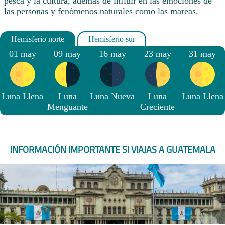
pesca y la cultura, además de influir en las emociones de
las personas y fenómenos naturales como las mareas.
01 may
09 may
16 may
23 may
31 may
Luna Llena
Luna
Luna Nueva
Luna
Luna Llena
Menguante
Creciente
INFORMACIÓN IMPORTANTE SI VIAJAS A GUATEMALA