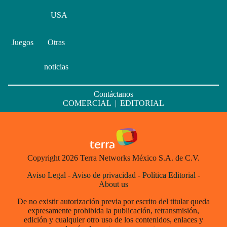
USA
Juegos
Otras
noticias
Contáctanos
COMERCIAL
|
EDITORIAL
Copyright 2026 Terra Networks México S.A. de C.V.
Aviso Legal
-
Aviso de privacidad
-
Política Editorial
-
About us
De no existir autorización previa por escrito del titular queda
expresamente prohibida la publicación, retransmisión,
edición y cualquier otro uso de los contenidos, enlaces y