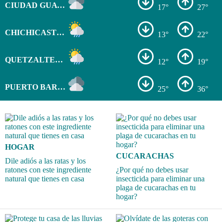
CIUDAD GUATEMALA
17°
27°
CHICHICASTENANGO
13°
22°
QUETZALTENANGO
12°
19°
PUERTO BARRIOS
25°
36°
HOGAR
CUCARACHAS
Dile adiós a las ratas y los
ratones con este ingrediente
¿Por qué no debes usar
natural que tienes en casa
insecticida para eliminar una
plaga de cucarachas en tu
hogar?