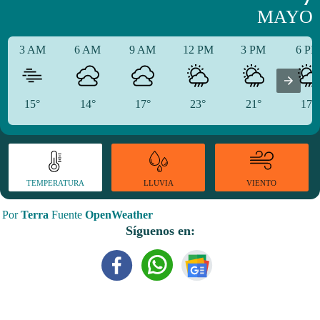
MAYO
3 AM
6 AM
9 AM
12 PM
3 PM
6 P
15°
14°
17°
23°
21°
17°
TEMPERATURA
VIENTO
LLUVIA
Por
Terra
Fuente
OpenWeather
Síguenos en: