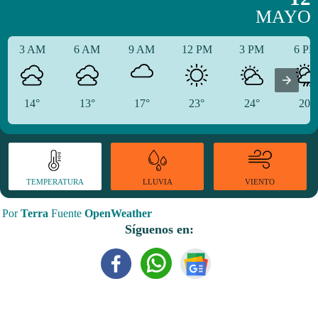
MAYO
3 AM
6 AM
9 AM
12 PM
3 PM
6 P
14°
13°
17°
23°
24°
20°
TEMPERATURA
VIENTO
LLUVIA
Por
Terra
Fuente
OpenWeather
Síguenos en: