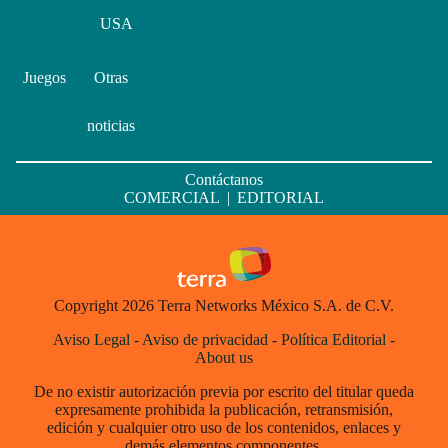
USA
Juegos
Otras
noticias
Contáctanos
COMERCIAL
|
EDITORIAL
Copyright 2026 Terra Networks México S.A. de C.V.
Aviso Legal
-
Aviso de privacidad
-
Política Editorial
-
About us
De no existir autorización previa por escrito del titular queda
expresamente prohibida la publicación, retransmisión,
edición y cualquier otro uso de los contenidos, enlaces y
demás elementos componentes.