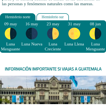
las personas y fenómenos naturales como las mareas.
09 may
16 may
23 may
31 may
08 jun
Luna
Luna Nueva
Luna
Luna Llena
Luna
Menguante
Creciente
Menguante
INFORMACIÓN IMPORTANTE SI VIAJAS A GUATEMALA