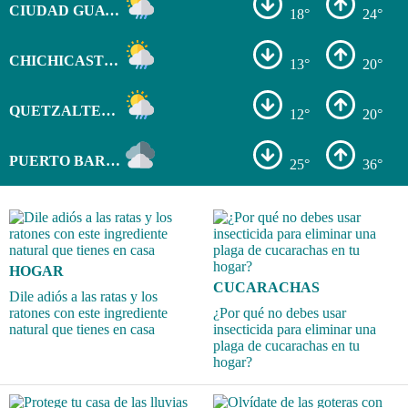
CIUDAD GUATEMALA
18°
24°
CHICHICASTENANGO
13°
20°
QUETZALTENANGO
12°
20°
PUERTO BARRIOS
25°
36°
HOGAR
CUCARACHAS
Dile adiós a las ratas y los
ratones con este ingrediente
¿Por qué no debes usar
natural que tienes en casa
insecticida para eliminar una
plaga de cucarachas en tu
hogar?