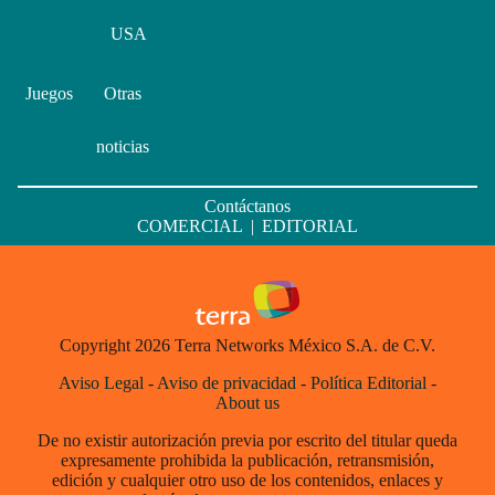
USA
Juegos
Otras
noticias
Contáctanos
COMERCIAL
|
EDITORIAL
Copyright 2026 Terra Networks México S.A. de C.V.
Aviso Legal
-
Aviso de privacidad
-
Política Editorial
-
About us
De no existir autorización previa por escrito del titular queda
expresamente prohibida la publicación, retransmisión,
edición y cualquier otro uso de los contenidos, enlaces y