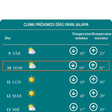
CLIMA PRÓXIMOS DÍAS PARA JALAPA
Temperatura
Temperatur
Día
mínima
máxima
9
SÁB
19°
25°
10
DOM
19°
31°
11
LUN
19°
30°
12
MAR
18°
29°
13
MIÉ
17°
29°