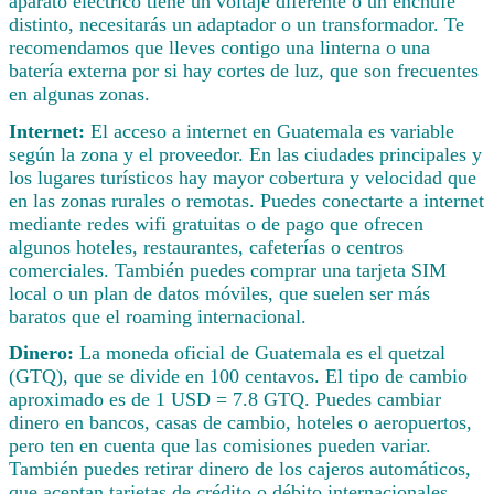
aparato eléctrico tiene un voltaje diferente o un enchufe
distinto, necesitarás un adaptador o un transformador. Te
recomendamos que lleves contigo una linterna o una
batería externa por si hay cortes de luz, que son frecuentes
en algunas zonas.
Internet:
El acceso a internet en Guatemala es variable
según la zona y el proveedor. En las ciudades principales y
los lugares turísticos hay mayor cobertura y velocidad que
en las zonas rurales o remotas. Puedes conectarte a internet
mediante redes wifi gratuitas o de pago que ofrecen
algunos hoteles, restaurantes, cafeterías o centros
comerciales. También puedes comprar una tarjeta SIM
local o un plan de datos móviles, que suelen ser más
baratos que el roaming internacional.
Dinero:
La moneda oficial de Guatemala es el quetzal
(GTQ), que se divide en 100 centavos. El tipo de cambio
aproximado es de 1 USD = 7.8 GTQ. Puedes cambiar
dinero en bancos, casas de cambio, hoteles o aeropuertos,
pero ten en cuenta que las comisiones pueden variar.
También puedes retirar dinero de los cajeros automáticos,
que aceptan tarjetas de crédito o débito internacionales,