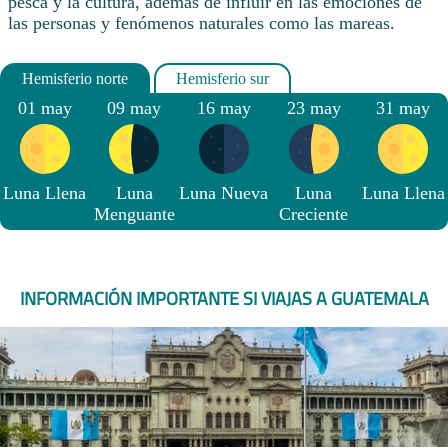
pesca y la cultura, además de influir en las emociones de
las personas y fenómenos naturales como las mareas.
01 may
09 may
16 may
23 may
31 may
Luna Llena
Luna
Luna Nueva
Luna
Luna Llena
Menguante
Creciente
INFORMACIÓN IMPORTANTE SI VIAJAS A GUATEMALA