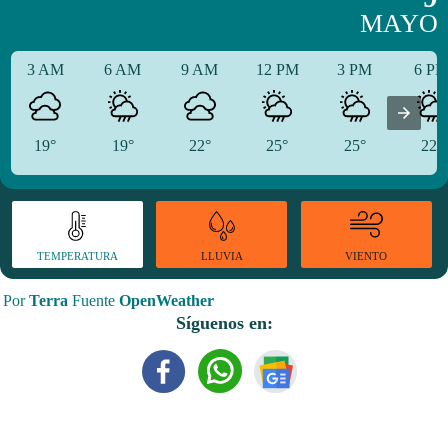
MAYO
3 AM
6 AM
9 AM
12 PM
3 PM
6 P
19°
19°
22°
25°
25°
22°
TEMPERATURA
VIENTO
LLUVIA
Por
Terra
Fuente
OpenWeather
Síguenos en: