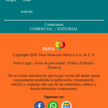
noticias
Contáctanos
COMERCIAL
|
EDITORIAL
Copyright 2026 Terra Networks México S.A. de C.V.
Aviso Legal
-
Aviso de privacidad
-
Política Editorial
-
About us
De no existir autorización previa por escrito del titular queda
expresamente prohibida la publicación, retransmisión,
edición y cualquier otro uso de los contenidos, enlaces y
demás elementos componentes.
Síguenos en: