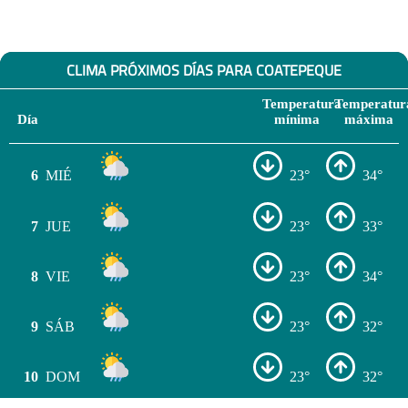
CLIMA PRÓXIMOS DÍAS PARA COATEPEQUE
Temperatura
Temperatur
Día
mínima
máxima
6
MIÉ
23°
34°
7
JUE
23°
33°
8
VIE
23°
34°
9
SÁB
23°
32°
10
DOM
23°
32°