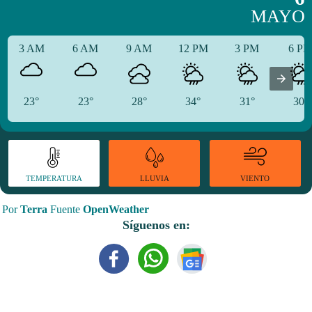
MAYO
3 AM
6 AM
9 AM
12 PM
3 PM
6 P
23°
23°
28°
34°
31°
30°
TEMPERATURA
VIENTO
LLUVIA
Por
Terra
Fuente
OpenWeather
Síguenos en: