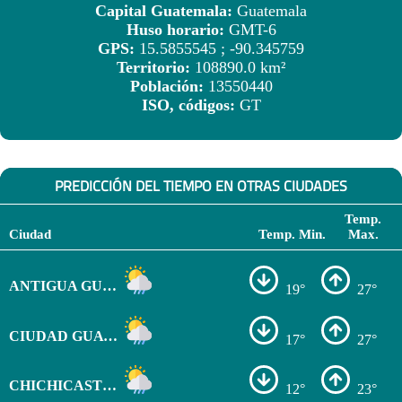
Capital Guatemala:
Guatemala
Huso horario:
GMT-6
GPS:
15.5855545 ; -90.345759
Territorio:
108890.0 km²
Población:
13550440
ISO, códigos:
GT
PREDICCIÓN DEL TIEMPO EN OTRAS CIUDADES
Temp.
Ciudad
Temp. Min.
Max.
ANTIGUA GUATEMALA
19°
27°
CIUDAD GUATEMALA
17°
27°
CHICHICASTENANGO
12°
23°