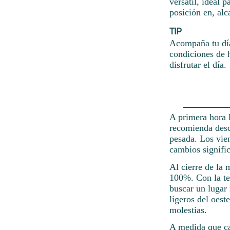
versátil, ideal 
posición en, al
TIP
Acompaña tu día
condiciones de h
disfrutar el día.
A primera hora 
recomienda desc
pesada. Los vien
cambios signific
Al cierre de la 
100%. Con la te
buscar un lugar 
ligeros del oes
molestias.
A medida que ca