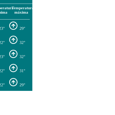
eratura
Temperatura
nima
máxima
23°
29°
22°
32°
23°
32°
22°
31°
22°
29°