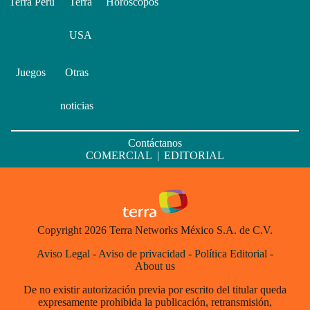
Terra Perú
Terra
Horóscopos
USA
Juegos
Otras
noticias
Contáctanos
COMERCIAL
|
EDITORIAL
Copyright 2026 Terra Networks México S.A. de C.V.
Aviso Legal
-
Aviso de privacidad
-
Política Editorial
-
About us
De no existir autorización previa por escrito del titular queda
expresamente prohibida la publicación, retransmisión,