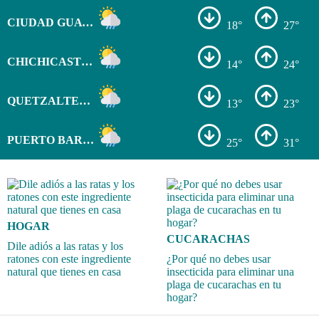
CIUDAD GUATEMALA
18°
27°
CHICHICASTENANGO
14°
24°
QUETZALTENANGO
13°
23°
PUERTO BARRIOS
25°
31°
HOGAR
CUCARACHAS
Dile adiós a las ratas y los
ratones con este ingrediente
¿Por qué no debes usar
natural que tienes en casa
insecticida para eliminar una
plaga de cucarachas en tu
hogar?