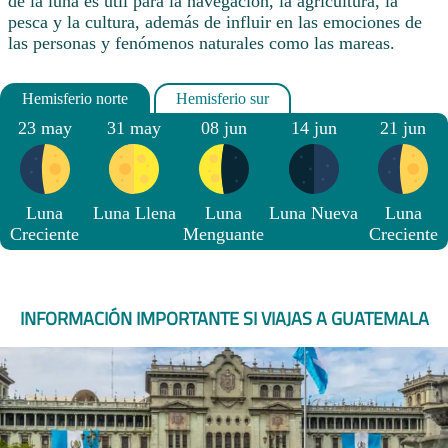
de la luna es útil para la navegación, la agricultura, la
pesca y la cultura, además de influir en las emociones de
las personas y fenómenos naturales como las mareas.
23 may
31 may
08 jun
14 jun
21 jun
Luna
Luna Llena
Luna
Luna Nueva
Luna
Creciente
Menguante
Creciente
INFORMACIÓN IMPORTANTE SI VIAJAS A GUATEMALA