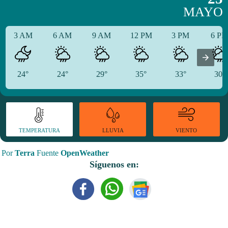
MAYO
3 AM
6 AM
9 AM
12 PM
3 PM
6 P
24°
24°
29°
35°
33°
30°
TEMPERATURA
VIENTO
LLUVIA
Por
Terra
Fuente
OpenWeather
Síguenos en: