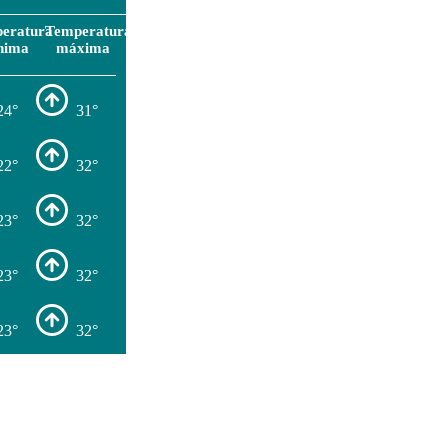
eratura
Temperatura
nima
máxima
24°
31°
22°
32°
23°
32°
23°
32°
23°
32°