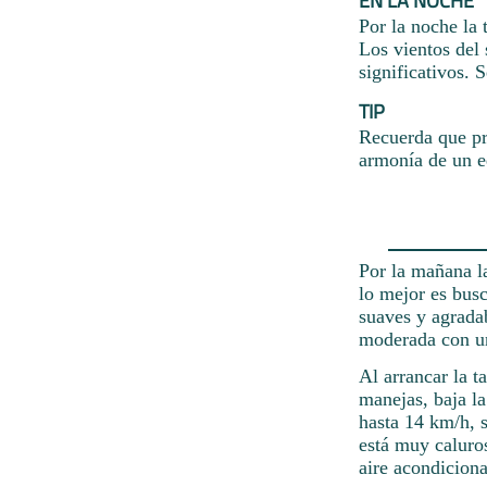
EN LA NOCHE
Por la noche la 
Los vientos del
significativos. 
TIP
Recuerda que pr
armonía de un e
Por la mañana la
lo mejor es bus
suaves y agrada
moderada con u
Al arrancar la t
manejas, baja l
hasta 14 km/h, s
está muy caluros
aire acondicion