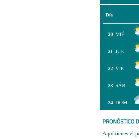
Día
20
MIÉ
21
JUE
22
VIE
23
SÁB
24
DOM
PRONÓSTICO D
Aquí tienes el p