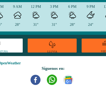
AM
9 AM
12 PM
3 PM
6 PM
9 PM
1
5°
28°
31°
31°
28°
24°
ATURA
VI
LLUVIA
OpenWeather
Síguenos en: