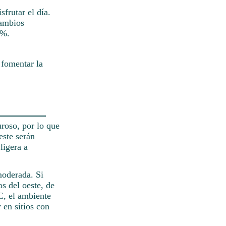
frutar el día.
cambios
2%.
 fomentar la
uroso, por lo que
este serán
ligera a
moderada. Si
s del oeste, de
C, el ambiente
 en sitios con