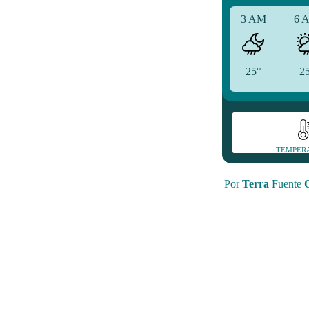
3 AM
6 
25°
2
TEMPER
Por
Terra
Fuente