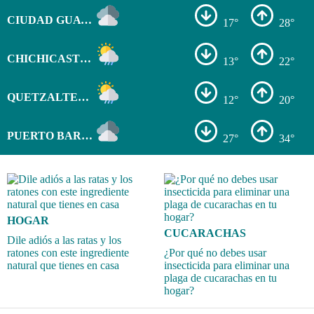
CIUDAD GUATEMALA
17°
28°
CHICHICASTENANGO
13°
22°
QUETZALTENANGO
12°
20°
PUERTO BARRIOS
27°
34°
HOGAR
CUCARACHAS
Dile adiós a las ratas y los
ratones con este ingrediente
¿Por qué no debes usar
natural que tienes en casa
insecticida para eliminar una
plaga de cucarachas en tu
hogar?