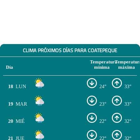
CLIMA PRÓXIMOS DÍAS PARA COATEPEQUE
Temperatura
Temperatur
Día
mínima
máxima
18
LUN
24°
33°
19
MAR
23°
33°
20
MIÉ
22°
32°
21
JUE
22°
32°