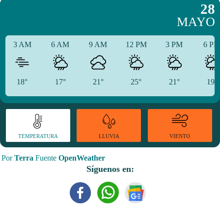
28
MAYO
3 AM
6 AM
9 AM
12 PM
3 PM
6 P
18°
17°
21°
25°
21°
19°
TEMPERATURA
VIENTO
LLUVIA
Por
Terra
Fuente
OpenWeather
Síguenos en: