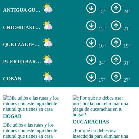
ANTIGUA GUATEMALA
15°
24°
CHICHICASTENANGO
12°
21°
QUETZALTENANGO
10°
19°
PUERTO BARRIOS
24°
31°
COBÁN
17°
27°
HOGAR
CUCARACHAS
Dile adiós a las ratas y los
ratones con este ingrediente
¿Por qué no debes usar
natural que tienes en casa
insecticida para eliminar una