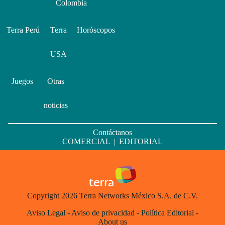
Colombia
Terra Perú
Terra
Horóscopos
USA
Juegos
Otras
noticias
Contáctanos
COMERCIAL
|
EDITORIAL
Copyright 2026 Terra Networks México S.A. de C.V.
Aviso Legal
-
Aviso de privacidad
-
Política Editorial
-
About us