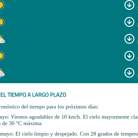
EL TIEMPO A LARGO PLAZO
ronóstico del tiempo para los próximos días:
yo: Vientos agradables de 10 km/h. El cielo mayormente cla
á de 30 °C máxima.
ayo: El cielo limpio y despejado. Con 28 grados de tempera