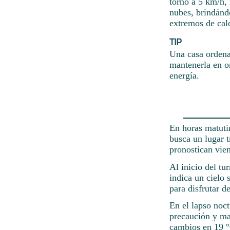
torno a 5 km/h, 
nubes, brindándo
extremos de calo
TIP
Una casa ordena
mantenerla en o
energía.
En horas matutin
busca un lugar t
pronostican vien
Al inicio del tu
indica un cielo 
para disfrutar d
En el lapso noc
precaución y ma
cambios en 19 °C