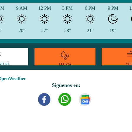
AM
9 AM
12 PM
3 PM
6 PM
9 PM
1
5°
20°
27°
28°
21°
19°
ATURA
VI
LLUVIA
OpenWeather
Síguenos en: