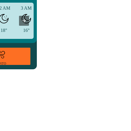
2 AM
3 AM
6 AM
18°
16°
16°
ENTO