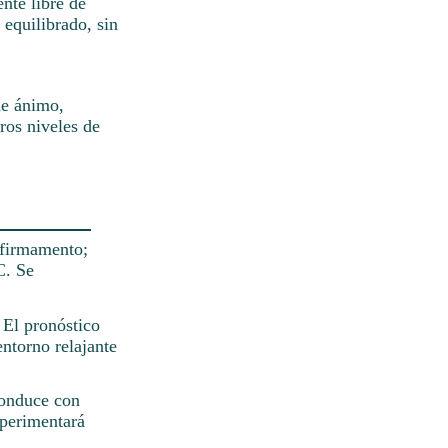
ente libre de
 equilibrado, sin
de ánimo,
ros niveles de
l firmamento;
C. Se
. El pronóstico
entorno relajante
Conduce con
xperimentará