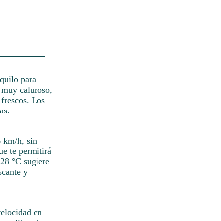
nquilo para
á muy caluroso,
 frescos. Los
as.
6 km/h, sin
ue te permitirá
 28 °C sugiere
scante y
velocidad en