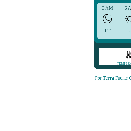
3 AM
6 
14°
1
TEMPER
Por
Terra
Fuente