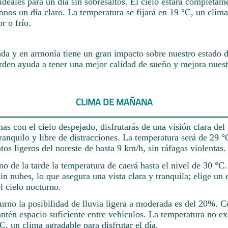
ideales para un día sin sobresaltos. El cielo estará completam
nos un día claro. La temperatura se fijará en 19 °C, un clima
r o frío.
da y en armonía tiene un gran impacto sobre nuestro estado 
rden ayuda a tener una mejor calidad de sueño y mejora nuest
CLIMA DE MAÑANA
as con el cielo despejado, disfrutarás de una visión clara de
ranquilo y libre de distracciones. La temperatura será de 29 °
tos ligeros del noreste de hasta 9 km/h, sin ráfagas violentas.
rno de la tarde la temperatura de caerá hasta el nivel de 30 °C
sin nubes, lo que asegura una vista clara y tranquila; elige un 
el cielo nocturno.
turno la posibilidad de lluvia ligera a moderada es del 20%. 
ntén espacio suficiente entre vehículos. La temperatura no e
, un clima agradable para disfrutar el día.