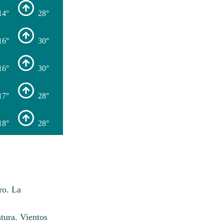
14°
28°
16°
30°
16°
30°
17°
28°
18°
28°
ro. La
tura. Vientos