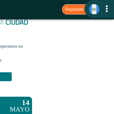
RA
CIUDAD
mperatura en
s
14
MAYO