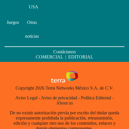
USA
Juegos
Otras
noticias
Contáctanos
COMERCIAL
|
EDITORIAL
Copyright 2026 Terra Networks México S.A. de C.V.
Aviso Legal
-
Aviso de privacidad
-
Política Editorial
-
About us
De no existir autorización previa por escrito del titular queda
expresamente prohibida la publicación, retransmisión,
edición y cualquier otro uso de los contenidos, enlaces y
demás elementos componentes.