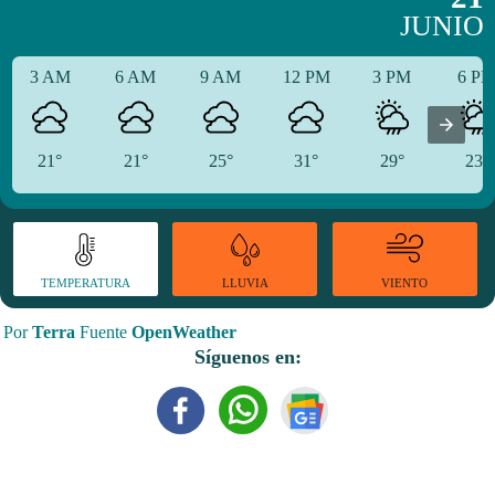
JUNIO
3 AM
6 AM
9 AM
12 PM
3 PM
6 P
21°
21°
25°
31°
29°
23°
TEMPERATURA
VIENTO
LLUVIA
Por
Terra
Fuente
OpenWeather
Síguenos en: