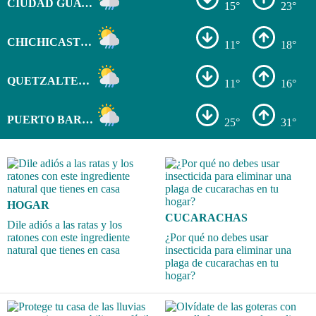
CIUDAD GUATEMALA
15°
23°
CHICHICASTENANGO
11°
18°
QUETZALTENANGO
11°
16°
PUERTO BARRIOS
25°
31°
HOGAR
CUCARACHAS
Dile adiós a las ratas y los
ratones con este ingrediente
¿Por qué no debes usar
natural que tienes en casa
insecticida para eliminar una
plaga de cucarachas en tu
hogar?