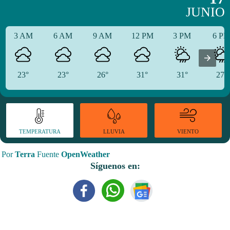
JUNIO
3 AM
6 AM
9 AM
12 PM
3 PM
6 P
23°
23°
26°
31°
31°
27°
TEMPERATURA
VIENTO
LLUVIA
Por
Terra
Fuente
OpenWeather
Síguenos en: