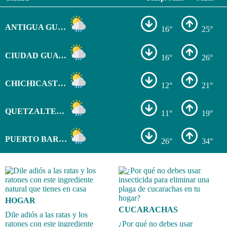
ANTIGUA GUATEMALA
16°
25°
CIUDAD GUATEMALA
16°
26°
CHICHICASTENANGO
12°
21°
QUETZALTENANGO
11°
19°
PUERTO BARRIOS
26°
34°
HOGAR
CUCARACHAS
Dile adiós a las ratas y los
ratones con este ingrediente
¿Por qué no debes usar