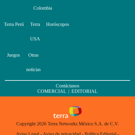
Colombia
Terra Perú
Terra
Horóscopos
USA
Juegos
Otras
noticias
Contáctanos
COMERCIAL
|
EDITORIAL
Copyright 2026 Terra Networks México S.A. de C.V.
Aviso Legal
-
Aviso de privacidad
-
Política Editorial
-