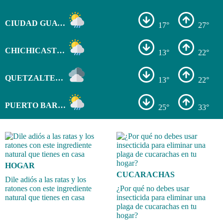
CIUDAD GUATEMALA
17°
27°
CHICHICASTENANGO
13°
22°
QUETZALTENANGO
13°
22°
PUERTO BARRIOS
25°
33°
HOGAR
CUCARACHAS
Dile adiós a las ratas y los
ratones con este ingrediente
¿Por qué no debes usar
natural que tienes en casa
insecticida para eliminar una
plaga de cucarachas en tu
hogar?