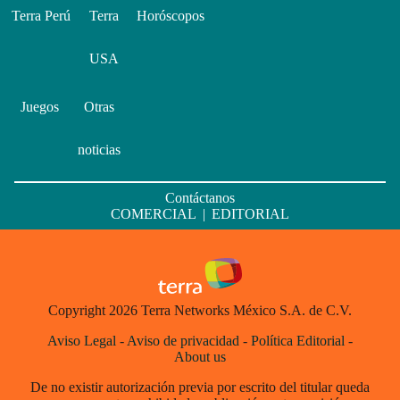
Terra Perú
Terra
Horóscopos
USA
Juegos
Otras
noticias
Contáctanos
COMERCIAL
|
EDITORIAL
Copyright 2026 Terra Networks México S.A. de C.V.
Aviso Legal
-
Aviso de privacidad
-
Política Editorial
-
About us
De no existir autorización previa por escrito del titular queda