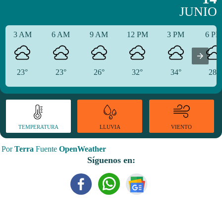
JUNIO
3 AM
6 AM
9 AM
12 PM
3 PM
6 P
23°
23°
26°
32°
34°
28°
TEMPERATURA
VIENTO
LLUVIA
Por
Terra
Fuente
OpenWeather
Síguenos en: