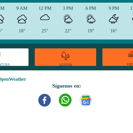
AM
9 AM
12 PM
3 PM
6 PM
9 PM
1
5°
18°
25°
22°
19°
16°
ATURA
VI
LLUVIA
OpenWeather
Síguenos en: