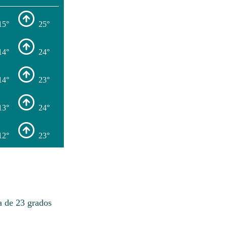
15°
25°
14°
24°
14°
23°
13°
24°
12°
23°
a de 23 grados