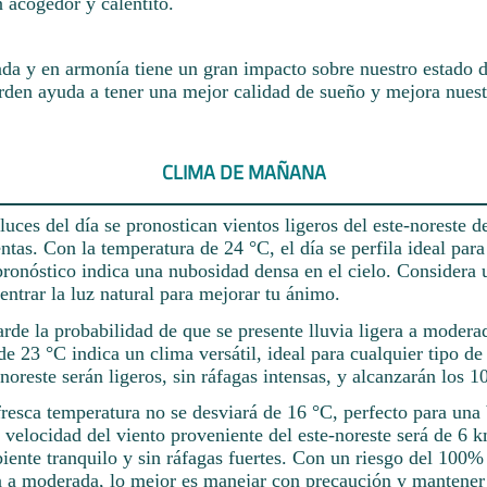
 acogedor y calentito.
da y en armonía tiene un gran impacto sobre nuestro estado 
rden ayuda a tener una mejor calidad de sueño y mejora nuest
CLIMA DE MAÑANA
luces del día se pronostican vientos ligeros del este-noreste 
entas. Con la temperatura de 24 °C, el día se perfila ideal para
pronóstico indica una nubosidad densa en el cielo. Considera u
 entrar la luz natural para mejorar tu ánimo.
tarde la probabilidad de que se presente lluvia ligera a moder
e 23 °C indica un clima versátil, ideal para cualquier tipo de
-noreste serán ligeros, sin ráfagas intensas, y alcanzarán los 1
fresca temperatura no se desviará de 16 °C, perfecto para una 
velocidad del viento proveniente del este-noreste será de 6 k
iente tranquilo y sin ráfagas fuertes. Con un riesgo del 100% 
ra a moderada, lo mejor es manejar con precaución y mantener