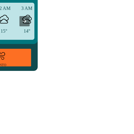
2 AM
3 AM
6 AM
15°
14°
14°
ENTO