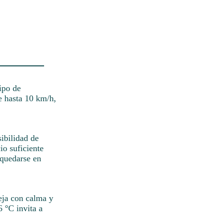
tipo de
e hasta 10 km/h,
sibilidad de
o suficiente
 quedarse en
eja con calma y
6 °C invita a