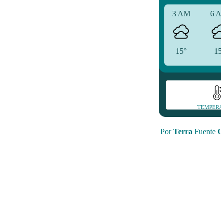
3 AM
6 
15°
1
TEMPER
Por
Terra
Fuente