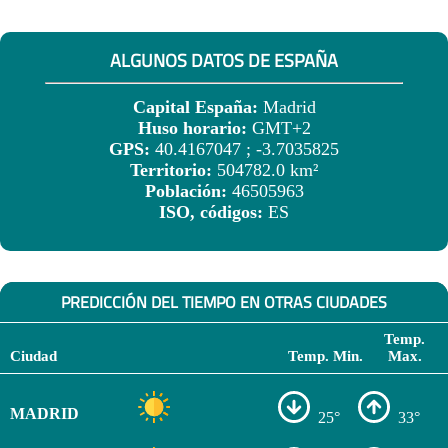
ALGUNOS DATOS DE ESPAÑA
Capital España:
Madrid
Huso horario:
GMT+2
GPS:
40.4167047 ; -3.7035825
Territorio:
504782.0 km²
Población:
46505963
ISO, códigos:
ES
PREDICCIÓN DEL TIEMPO EN OTRAS CIUDADES
Temp.
Ciudad
Temp. Min.
Max.
MADRID
25°
33°