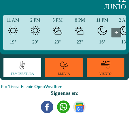
JUNIO
11 AM
2 PM
5 PM
8 PM
11 PM
2 A
19°
20°
23°
23°
16°
13°
TEMPERATURA
VIENTO
LLUVIA
Por
Terra
Fuente
OpenWeather
Síguenos en: