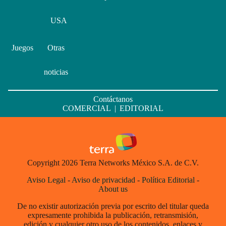
USA
Juegos
Otras
noticias
Contáctanos
COMERCIAL
|
EDITORIAL
Copyright 2026 Terra Networks México S.A. de C.V.
Aviso Legal
-
Aviso de privacidad
-
Política Editorial
-
About us
De no existir autorización previa por escrito del titular queda
expresamente prohibida la publicación, retransmisión,
edición y cualquier otro uso de los contenidos, enlaces y