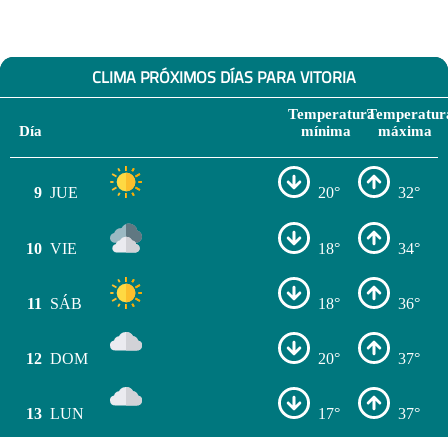
CLIMA PRÓXIMOS DÍAS PARA VITORIA
Temperatura
Temperatur
Día
mínima
máxima
9
JUE
20°
32°
10
VIE
18°
34°
11
SÁB
18°
36°
12
DOM
20°
37°
13
LUN
17°
37°