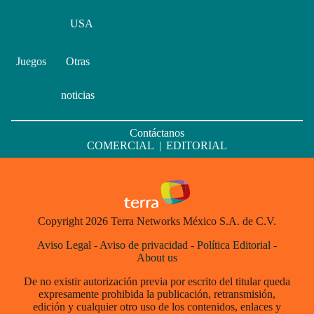
USA
Juegos
Otras
noticias
Contáctanos
COMERCIAL
|
EDITORIAL
Copyright 2026 Terra Networks México S.A. de C.V.
Aviso Legal
-
Aviso de privacidad
-
Política Editorial
-
About us
De no existir autorización previa por escrito del titular queda
expresamente prohibida la publicación, retransmisión,
edición y cualquier otro uso de los contenidos, enlaces y