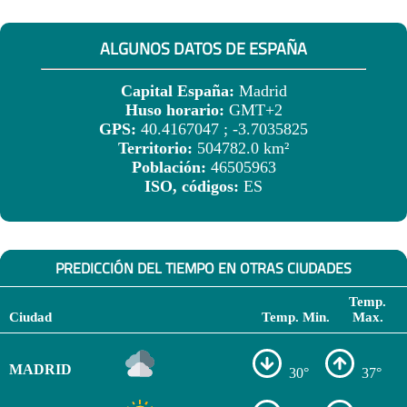
ALGUNOS DATOS DE ESPAÑA
Capital España:
Madrid
Huso horario:
GMT+2
GPS:
40.4167047 ; -3.7035825
Territorio:
504782.0 km²
Población:
46505963
ISO, códigos:
ES
PREDICCIÓN DEL TIEMPO EN OTRAS CIUDADES
Temp.
Ciudad
Temp. Min.
Max.
MADRID
30°
37°