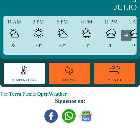
JULIO
11 AM
2 PM
5 PM
8 PM
11 PM
2 A
28°
30°
32°
23°
20°
19°
TEMPERATURA
VIENTO
LLUVIA
Por
Terra
Fuente
OpenWeather
Síguenos en: