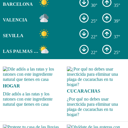
BARCELONA
30°
35°
VALENCIA
25°
39°
SEVILLA
22°
37°
LAS PALMAS DE GRAN CANARIA
22°
25°
HOGAR
CUCARACHAS
Dile adiós a las ratas y los
ratones con este ingrediente
¿Por qué no debes usar
natural que tienes en casa
insecticida para eliminar una
plaga de cucarachas en tu
hogar?