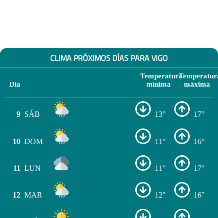
CLIMA PRÓXIMOS DÍAS PARA VIGO
Temperatura
Temperatur
Día
mínima
máxima
9
SÁB
13°
17°
10
DOM
11°
16°
11
LUN
11°
17°
12
MAR
12°
16°