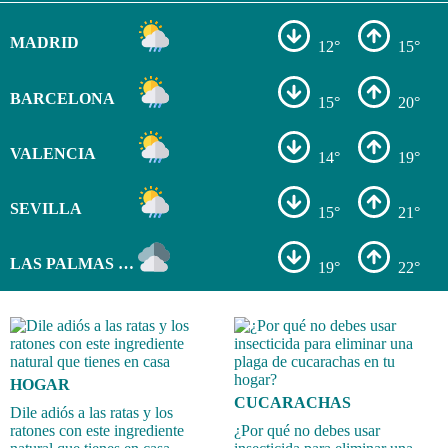
MADRID
12°
15°
BARCELONA
15°
20°
VALENCIA
14°
19°
SEVILLA
15°
21°
LAS PALMAS DE GRAN CANARIA
19°
22°
HOGAR
CUCARACHAS
Dile adiós a las ratas y los
ratones con este ingrediente
¿Por qué no debes usar