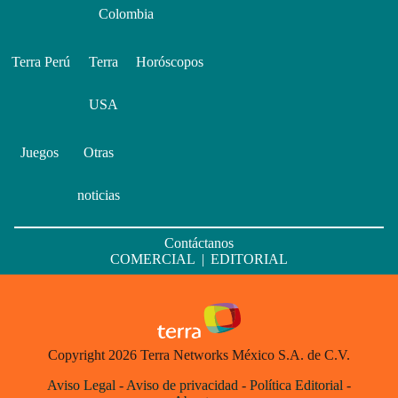
Colombia
Terra Perú
Terra
Horóscopos
USA
Juegos
Otras
noticias
Contáctanos
COMERCIAL
|
EDITORIAL
Copyright 2026 Terra Networks México S.A. de C.V.
Aviso Legal
-
Aviso de privacidad
-
Política Editorial
-