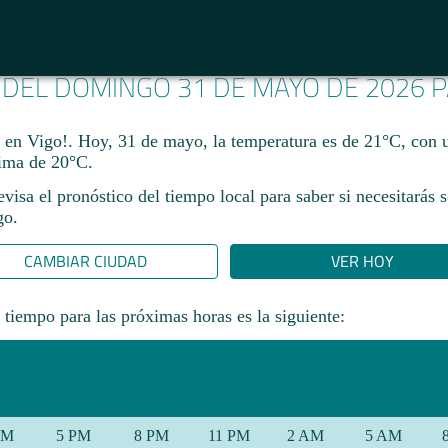
A DEL DOMINGO 31 DE MAYO DE 2026 
a en Vigo!. Hoy, 31 de mayo, la temperatura es de 21°C, con
ma de 20°C.​
revisa el pronóstico del tiempo local para saber si necesitarás 
go.
CAMBIAR CIUDAD
VER HOY
 tiempo para las próximas horas es la siguiente:
PM
5 PM
8 PM
11 PM
2 AM
5 AM