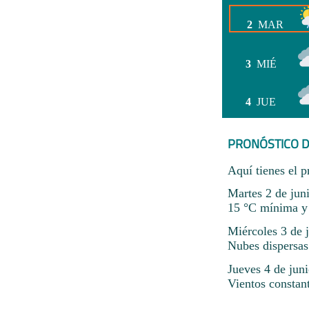
2
MAR
3
MIÉ
4
JUE
PRONÓSTICO D
Aquí tienes el p
Martes 2 de jun
15 °C mínima y
Miércoles 3 de 
Nubes dispersas
Jueves 4 de jun
Vientos constan