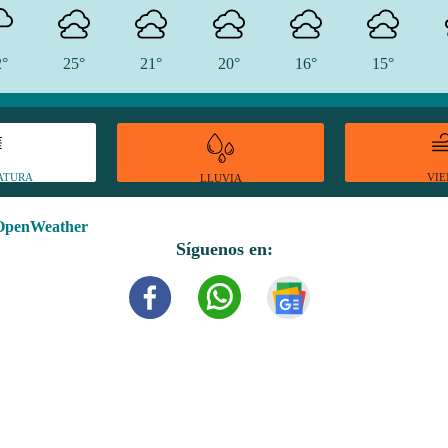
2°
25°
21°
20°
16°
15°
ATURA
VI
LLUVIA
OpenWeather
Síguenos en: