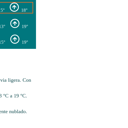
15°
18°
13°
19°
15°
19°
via ligera. Con
3 °C a 19 °C.
ente nublado.