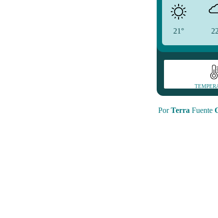
21°
2
TEMPER
Por
Terra
Fuente