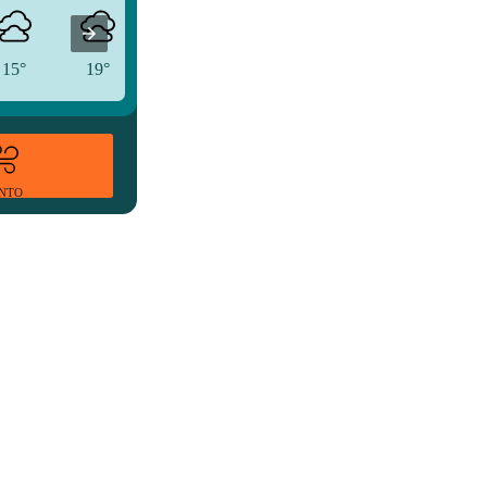
15°
19°
20°
ENTO