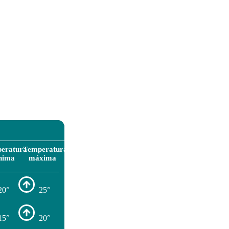
eratura
Temperatura
nima
máxima
20°
25°
15°
20°