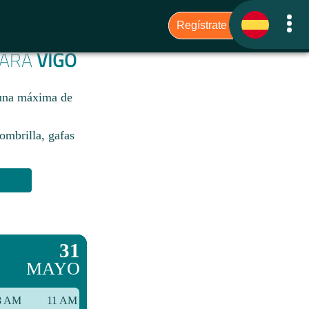
PARA
VIGO
 una máxima de
sombrilla, gafas
31
MAYO
8 AM
11 AM
2 PM