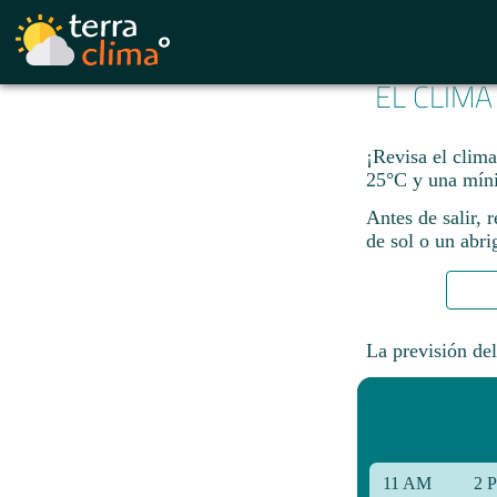
EL CLIM
¡Revisa el clim
25°C y una míni
Antes de salir, 
de sol o un abri
La previsión del
11 AM
2 