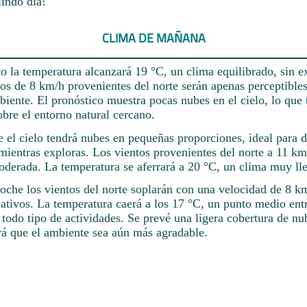
lindo día!
CLIMA DE MAÑANA
o la temperatura alcanzará 19 °C, un clima equilibrado, sin e
tos de 8 km/h provenientes del norte serán apenas perceptible
biente. El pronóstico muestra pocas nubes en el cielo, lo que t
bre el entorno natural cercano.
de el cielo tendrá nubes en pequeñas proporciones, ideal para d
mientras exploras. Los vientos provenientes del norte a 11 km
oderada. La temperatura se aferrará a 20 °C, un clima muy ll
oche los vientos del norte soplarán con una velocidad de 8 km
ativos. La temperatura caerá a los 17 °C, un punto medio entre
a todo tipo de actividades. Se prevé una ligera cobertura de n
ará que el ambiente sea aún más agradable.