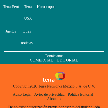
Terra Perú
Terra
Horóscopos
USA
Juegos
Otras
noticias
Contáctanos
COMERCIAL
|
EDITORIAL
Copyright 2026 Terra Networks México S.A. de C.V.
Aviso Legal
-
Aviso de privacidad
-
Política Editorial
-
About us
De no existir autorización previa por escrito del titular queda