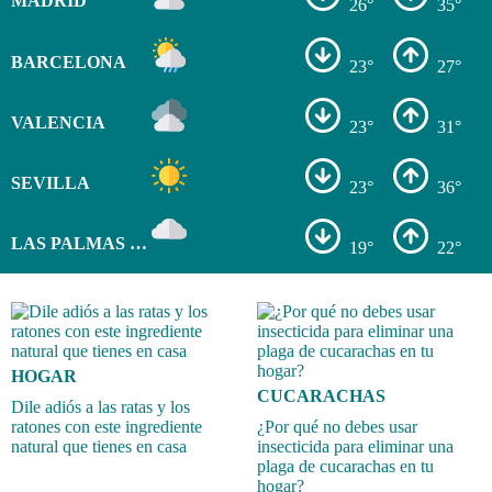
MADRID
26°
35°
BARCELONA
23°
27°
VALENCIA
23°
31°
SEVILLA
23°
36°
LAS PALMAS DE GRAN CANARIA
19°
22°
HOGAR
CUCARACHAS
Dile adiós a las ratas y los
ratones con este ingrediente
¿Por qué no debes usar
natural que tienes en casa
insecticida para eliminar una
plaga de cucarachas en tu
hogar?