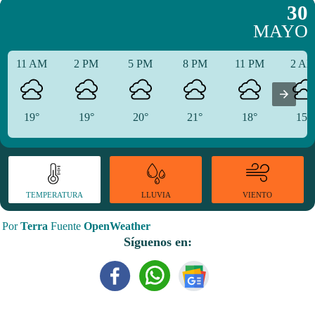
30
MAYO
11 AM
2 PM
5 PM
8 PM
11 PM
2 A
19°
19°
20°
21°
18°
15°
TEMPERATURA
VIENTO
LLUVIA
Por
Terra
Fuente
OpenWeather
Síguenos en: