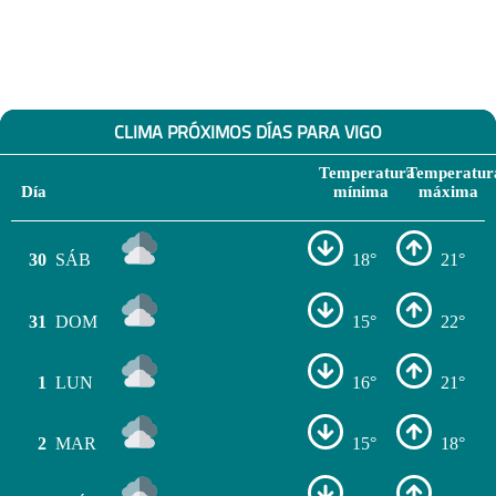
CLIMA PRÓXIMOS DÍAS PARA VIGO
Temperatura
Temperatur
Día
mínima
máxima
30
SÁB
18°
21°
31
DOM
15°
22°
1
LUN
16°
21°
2
MAR
15°
18°