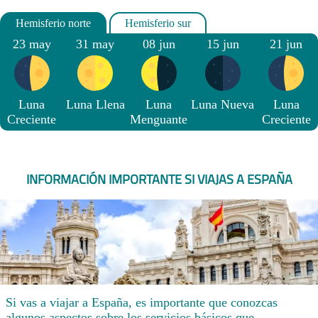
23 may
31 may
08 jun
15 jun
21 jun
Luna
Luna Llena
Luna
Luna Nueva
Luna
Creciente
Menguante
Creciente
INFORMACIÓN IMPORTANTE SI VIAJAS A ESPAÑA
Si vas a viajar a España, es importante que conozcas
algunos aspectos sobre los servicios básicos que