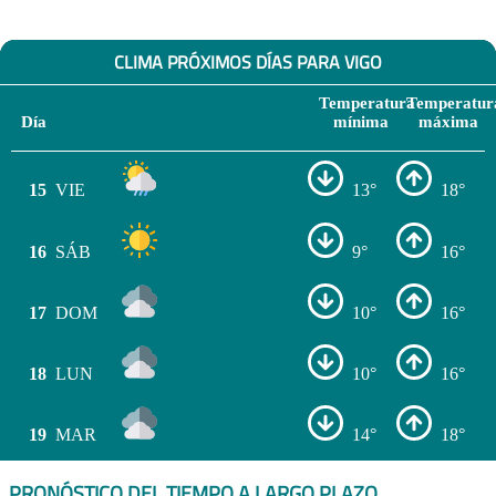
CLIMA PRÓXIMOS DÍAS PARA VIGO
Temperatura
Temperatur
Día
mínima
máxima
15
VIE
13°
18°
16
SÁB
9°
16°
17
DOM
10°
16°
18
LUN
10°
16°
19
MAR
14°
18°
PRONÓSTICO DEL TIEMPO A LARGO PLAZO