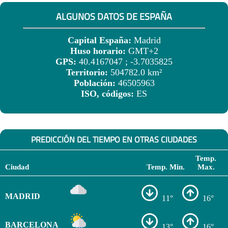
ALGUNOS DATOS DE ESPAÑA
Capital España:
Madrid
Huso horario:
GMT+2
GPS:
40.4167047 ; -3.7035825
Territorio:
504782.0 km²
Población:
46505963
ISO, códigos:
ES
PREDICCIÓN DEL TIEMPO EN OTRAS CIUDADES
Temp.
Ciudad
Temp. Min.
Max.
MADRID
11°
16°
BARCELONA
13°
16°