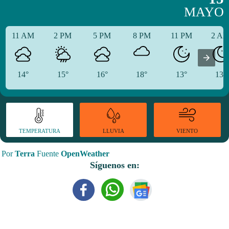
MAYO
11 AM
2 PM
5 PM
8 PM
11 PM
2 A
14°
15°
16°
18°
13°
13°
TEMPERATURA
VIENTO
LLUVIA
Por
Terra
Fuente
OpenWeather
Síguenos en: