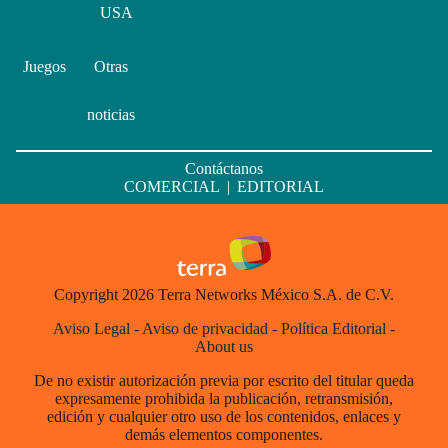
USA
Juegos
Otras
noticias
Contáctanos
COMERCIAL
|
EDITORIAL
Copyright 2026 Terra Networks México S.A. de C.V.
Aviso Legal
-
Aviso de privacidad
-
Política Editorial
-
About us
De no existir autorización previa por escrito del titular queda
expresamente prohibida la publicación, retransmisión,
edición y cualquier otro uso de los contenidos, enlaces y
demás elementos componentes.