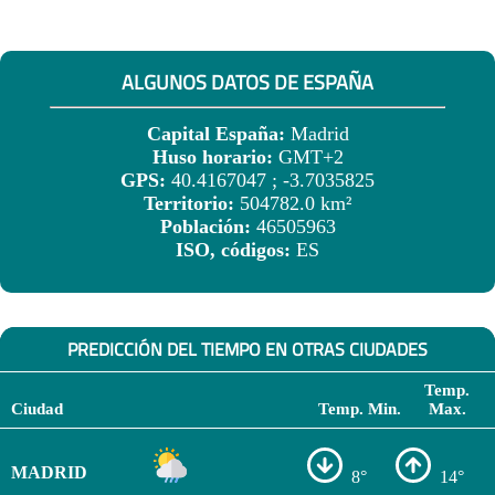
ALGUNOS DATOS DE ESPAÑA
Capital España:
Madrid
Huso horario:
GMT+2
GPS:
40.4167047 ; -3.7035825
Territorio:
504782.0 km²
Población:
46505963
ISO, códigos:
ES
PREDICCIÓN DEL TIEMPO EN OTRAS CIUDADES
Temp.
Ciudad
Temp. Min.
Max.
MADRID
8°
14°