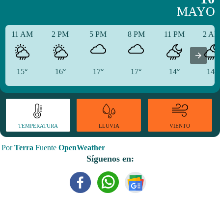
MAYO
11 AM
2 PM
5 PM
8 PM
11 PM
2 A
15°
16°
17°
17°
14°
14°
TEMPERATURA
VIENTO
LLUVIA
Por
Terra
Fuente
OpenWeather
Síguenos en: