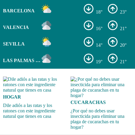
BARCELONA
18°
23°
VALENCIA
16°
21°
SEVILLA
14°
20°
LAS PALMAS DE GRAN CANARIA
19°
21°
HOGAR
CUCARACHAS
Dile adiós a las ratas y los
ratones con este ingrediente
¿Por qué no debes usar
natural que tienes en casa
insecticida para eliminar una
plaga de cucarachas en tu
hogar?