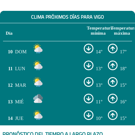
CLIMA PRÓXIMOS DÍAS PARA VIGO
Temperatura
Temperatur
Día
mínima
máxima
10
DOM
14°
17°
11
LUN
13°
18°
12
MAR
13°
15°
13
MIÉ
11°
16°
14
JUE
10°
15°
PRONÓSTICO DEL TIEMPO A LARGO PLAZO