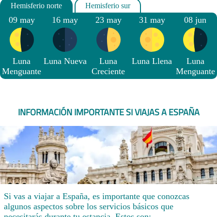
09 may
16 may
23 may
31 may
08 jun
Luna
Luna Nueva
Luna
Luna Llena
Luna
Menguante
Creciente
Menguante
INFORMACIÓN IMPORTANTE SI VIAJAS A ESPAÑA
Si vas a viajar a España, es importante que conozcas
algunos aspectos sobre los servicios básicos que
necesitarás durante tu estancia. Estos son: