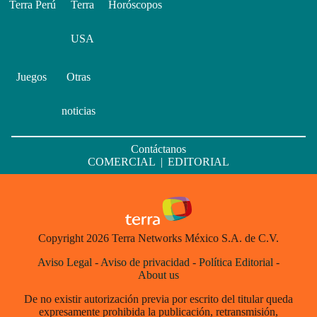
Terra Perú
Terra
Horóscopos
USA
Juegos
Otras
noticias
Contáctanos
COMERCIAL
|
EDITORIAL
Copyright 2026 Terra Networks México S.A. de C.V.
Aviso Legal
-
Aviso de privacidad
-
Política Editorial
-
About us
De no existir autorización previa por escrito del titular queda
expresamente prohibida la publicación, retransmisión,