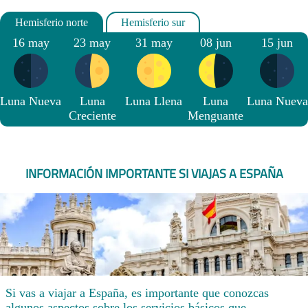
16 may
23 may
31 may
08 jun
15 jun
Luna Nueva
Luna
Luna Llena
Luna
Luna Nueva
Creciente
Menguante
INFORMACIÓN IMPORTANTE SI VIAJAS A ESPAÑA
Si vas a viajar a España, es importante que conozcas
algunos aspectos sobre los servicios básicos que