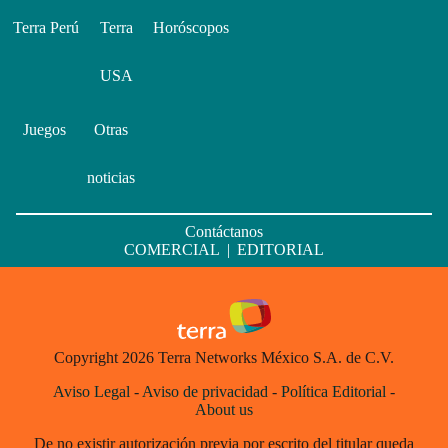
Terra Perú
Terra
Horóscopos
USA
Juegos
Otras
noticias
Contáctanos
COMERCIAL
|
EDITORIAL
Copyright 2026 Terra Networks México S.A. de C.V.
Aviso Legal
-
Aviso de privacidad
-
Política Editorial
-
About us
De no existir autorización previa por escrito del titular queda