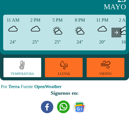
MAYO
11 AM
2 PM
5 PM
8 PM
11 PM
2 A
24°
25°
25°
24°
20°
16°
TEMPERATURA
VIENTO
LLUVIA
Por
Terra
Fuente
OpenWeather
Síguenos en: