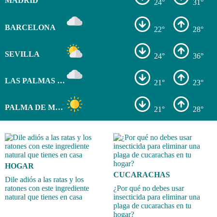
MADRID
24°
31°
BARCELONA
22°
28°
SEVILLA
24°
36°
LAS PALMAS DE GRAN CANARIA
21°
23°
PALMA DE MALLORCA
21°
28°
HOGAR
CUCARACHAS
Dile adiós a las ratas y los
ratones con este ingrediente
¿Por qué no debes usar
natural que tienes en casa
insecticida para eliminar una
plaga de cucarachas en tu
hogar?