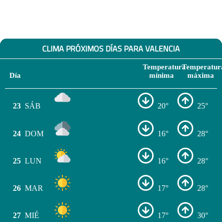
CLIMA PRÓXIMOS DÍAS PARA VALENCIA
Temperatura
Temperatur
Día
mínima
máxima
23
SÁB
20°
25°
24
DOM
16°
28°
25
LUN
16°
28°
26
MAR
17°
28°
27
MIÉ
17°
30°