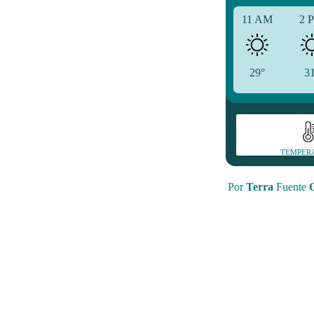
11 AM
2 
29°
3
TEMPER
Por
Terra
Fuente