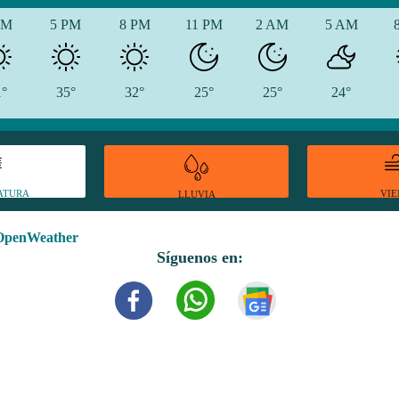
PM
5 PM
8 PM
11 PM
2 AM
5 AM
1°
35°
32°
25°
25°
24°
ATURA
VI
LLUVIA
OpenWeather
Síguenos en: