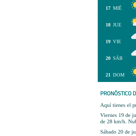
17
MIÉ
18
JUE
19
VIE
20
SÁB
21
DOM
PRONÓSTICO D
Aquí tienes el p
Viernes 19 de ju
de 28 km/h. Nub
Sábado 20 de ju