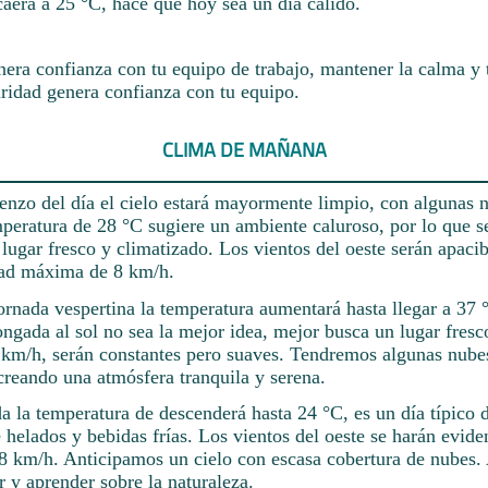
aerá a 25 °C, hace que hoy sea un día cálido.
nera confianza con tu equipo de trabajo, mantener la calma y 
ridad genera confianza con tu equipo.
CLIMA DE MAÑANA
enzo del día el cielo estará mayormente limpio, con algunas n
mperatura de 28 °C sugiere un ambiente caluroso, por lo que 
lugar fresco y climatizado. Los vientos del oeste serán apacibl
dad máxima de 8 km/h.
jornada vespertina la temperatura aumentará hasta llegar a 37 
ngada al sol no sea la mejor idea, mejor busca un lugar fresc
0 km/h, serán constantes pero suaves. Tendremos algunas nubes
 creando una atmósfera tranquila y serena.
a la temperatura de descenderá hasta 24 °C, es un día típico 
e helados y bebidas frías. Los vientos del oeste se harán evide
28 km/h. Anticipamos un cielo con escasa cobertura de nubes.
r y aprender sobre la naturaleza.