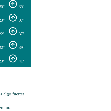
25°
35°
23°
37°
22°
37°
22°
39°
23°
41°
s algo fuertes
eratura