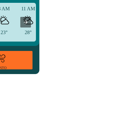
8 AM
11 AM
2 PM
23°
28°
35°
ENTO