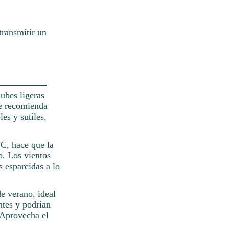
transmitir un
ubes ligeras
se recomienda
es y sutiles,
°C, hace que la
o. Los vientos
 esparcidas a lo
de verano, ideal
ntes y podrían
 Aprovecha el