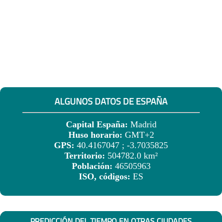
ALGUNOS DATOS DE ESPAÑA
Capital España:
Madrid
Huso horario:
GMT+2
GPS:
40.4167047 ; -3.7035825
Territorio:
504782.0 km²
Población:
46505963
ISO, códigos:
ES
PREDICCIÓN DEL TIEMPO EN OTRAS CIUDADES