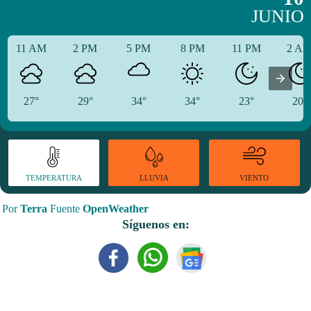
JUNIO
11 AM
2 PM
5 PM
8 PM
11 PM
2 A
27°
29°
34°
34°
23°
20°
TEMPERATURA
VIENTO
LLUVIA
Por
Terra
Fuente
OpenWeather
Síguenos en: