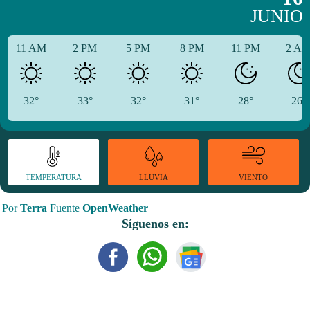
JUNIO
11 AM
2 PM
5 PM
8 PM
11 PM
2 A
32°
33°
32°
31°
28°
26°
TEMPERATURA
VIENTO
LLUVIA
Por
Terra
Fuente
OpenWeather
Síguenos en: