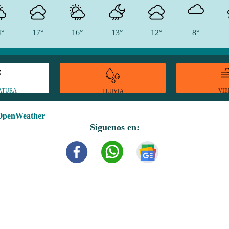
4°
17°
16°
13°
12°
8°
ATURA
VI
LLUVIA
OpenWeather
Síguenos en: