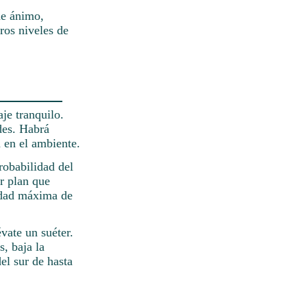
de ánimo,
ros niveles de
je tranquilo.
ades. Habrá
 en el ambiente.
robabilidad del
r plan que
cidad máxima de
vate un suéter.
, baja la
el sur de hasta