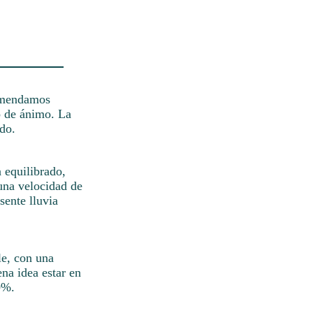
comendamos
do de ánimo. La
do.
 equilibrado,
 una velocidad de
sente lluvia
le, con una
na idea estar en
0%.