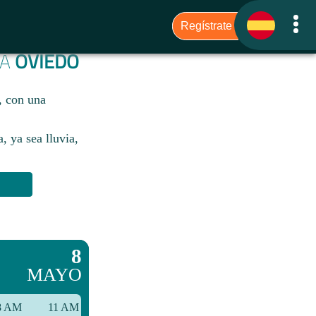
RA
OVIEDO
, con una
, ya sea lluvia,
8
MAYO
8 AM
11 AM
2 PM