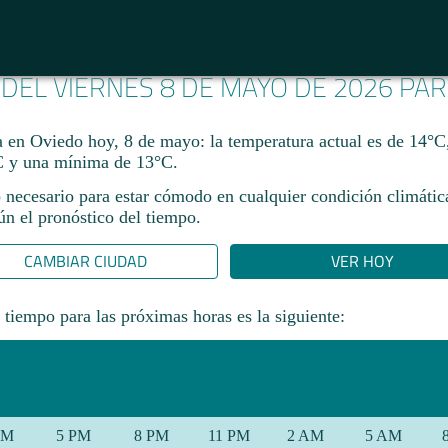
 DEL VIERNES 8 DE MAYO DE 2026 PA
ma en Oviedo hoy, 8 de mayo: la temperatura actual es de 14°C
 y una mínima de 13°C.
 necesario para estar cómodo en cualquier condición climática
gún el pronóstico del tiempo.
CAMBIAR CIUDAD
VER HOY
 tiempo para las próximas horas es la siguiente:
PM
5 PM
8 PM
11 PM
2 AM
5 AM