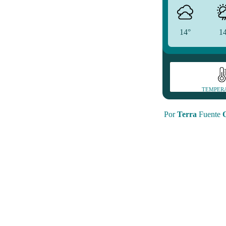
14°
1
TEMPER
Por
Terra
Fuente