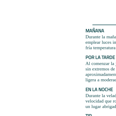
MAÑANA
Durante la maña
emplear luces in
fría temperatur
POR LA TARDE
Al comenzar la j
sin extremos de 
aproximadamente
ligera a modera
EN LA NOCHE
Durante la velad
velocidad que ro
un lugar abriga
TIP