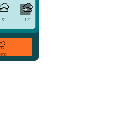
9°
17°
19°
ENTO