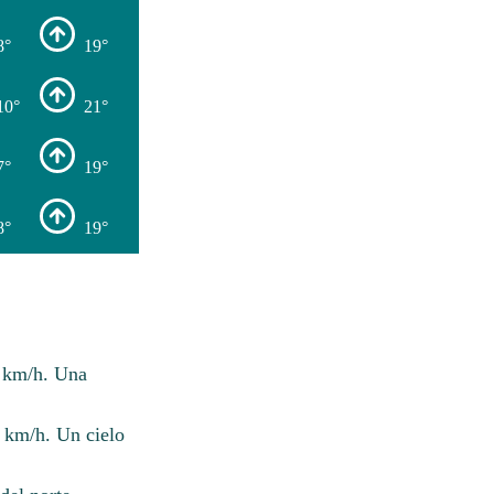
8°
19°
10°
21°
7°
19°
8°
19°
8 km/h. Una
 km/h. Un cielo