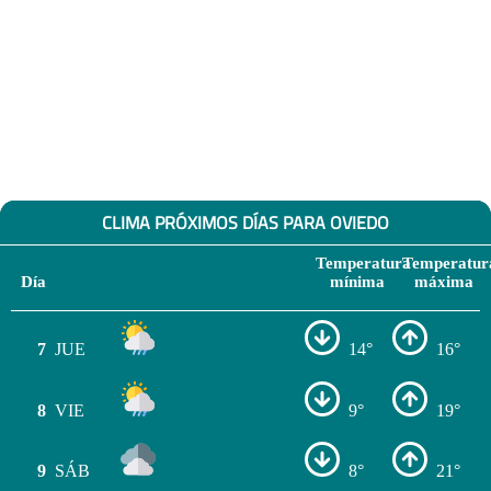
CLIMA PRÓXIMOS DÍAS PARA OVIEDO
Temperatura
Temperatur
Día
mínima
máxima
7
JUE
14°
16°
8
VIE
9°
19°
9
SÁB
8°
21°