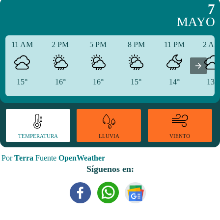
7
MAYO
11 AM
2 PM
5 PM
8 PM
11 PM
2 A
15°
16°
16°
15°
14°
13°
TEMPERATURA
VIENTO
LLUVIA
Por
Terra
Fuente
OpenWeather
Síguenos en: