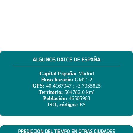
ALGUNOS DATOS DE ESPAÑA
Capital España:
Madrid
Huso horario:
GMT+2
GPS:
40.4167047 ; -3.7035825
Territorio:
504782.0 km²
Población:
46505963
ISO, códigos:
ES
PREDICCIÓN DEL TIEMPO EN OTRAS CIUDADES