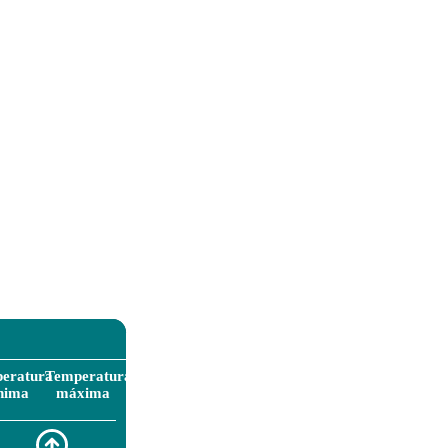
eratura
Temperatura
nima
máxima