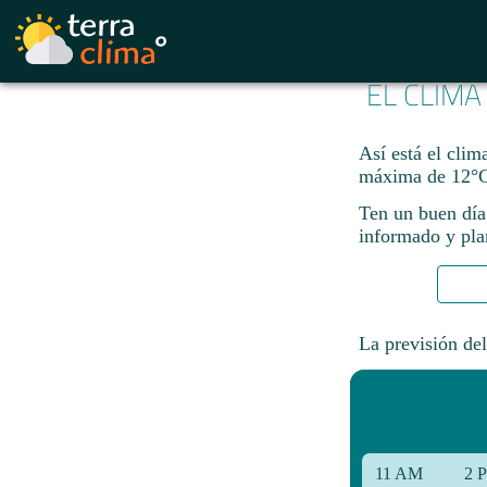
EL CLIMA
Así está el cli
máxima de 12°C
Ten un buen día
informado y plan
La previsión del
11 AM
2 