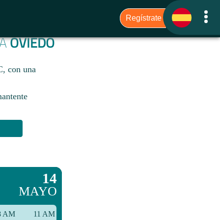
RA
OVIEDO
C, con una
mantente
14
MAYO
8 AM
11 AM
2 PM