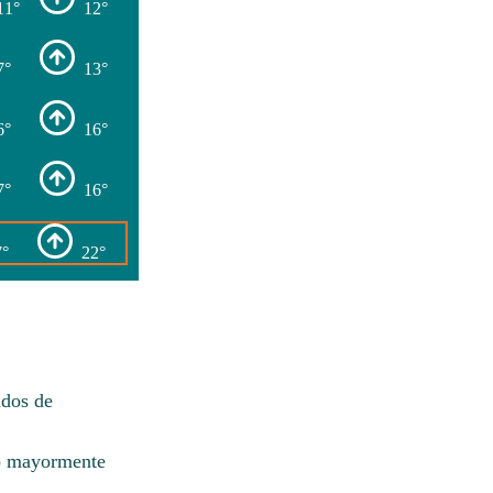
11°
12°
7°
13°
6°
16°
7°
16°
7°
22°
ados de
lo mayormente