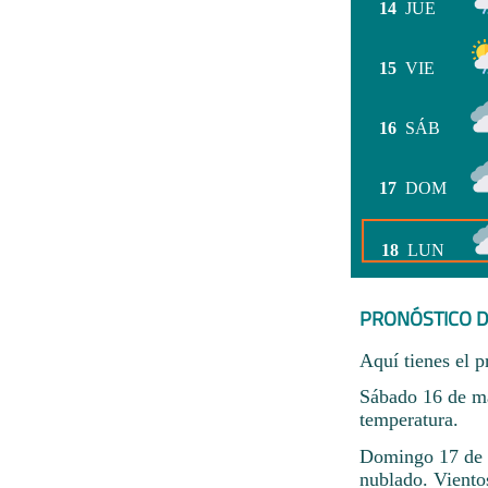
14
JUE
15
VIE
16
SÁB
17
DOM
18
LUN
PRONÓSTICO D
Aquí tienes el p
Sábado 16 de ma
temperatura.
Domingo 17 de 
nublado. Viento