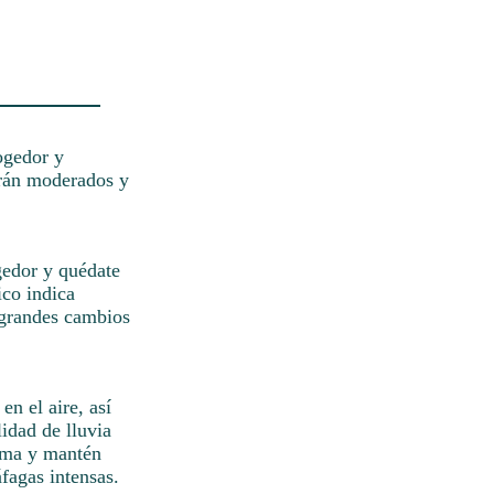
ogedor y
erán moderados y
gedor y quédate
ico indica
n grandes cambios
en el aire, así
idad de lluvia
alma y mantén
áfagas intensas.