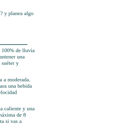
? y planea algo
l 100% de lluvia
antener una
 suéter y
ra a moderada.
ara una bebida
elocidad
a caliente y una
 máxima de 8
a si vas a