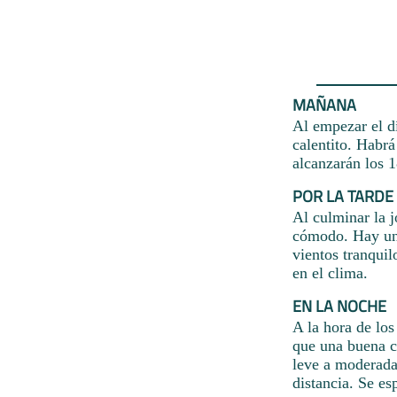
MAÑANA
Al empezar el dí
calentito. Habrá
alcanzarán los 
POR LA TARDE
Al culminar la 
cómodo. Hay un 
vientos tranquil
en el clima.
EN LA NOCHE
A la hora de los
que una buena ch
leve a moderada
distancia. Se es