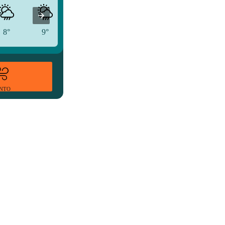
8°
9°
12°
ENTO