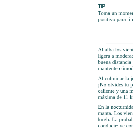
TIP
Toma un momento
positivo para ti
Al alba los vie
ligera a modera
buena distancia 
mantente cómod
Al culminar la 
¡No olvides tu 
caliente y una 
máxima de 11 km
En la nocturnida
manta. Los vien
km/h. La probab
conducir: ve co