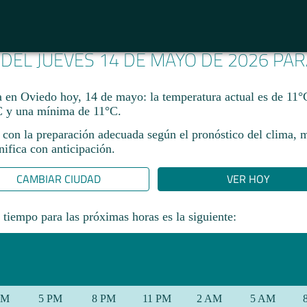
 DEL JUEVES 14 DE MAYO DE 2026 PA
ma en Oviedo hoy, 14 de mayo: la temperatura actual es de 11°
 y una mínima de 11°C.
 con la preparación adecuada según el pronóstico del clima, 
ifica con anticipación.​
CAMBIAR CIUDAD
VER HOY
 tiempo para las próximas horas es la siguiente:
PM
5 PM
8 PM
11 PM
2 AM
5 AM