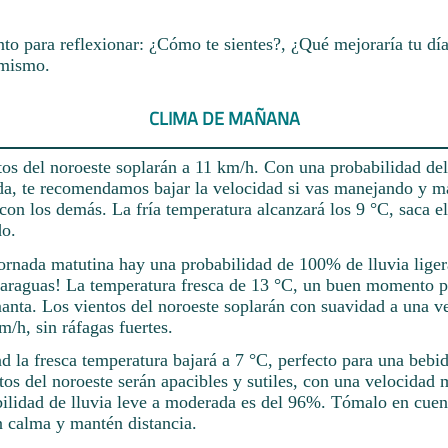
 para reflexionar: ¿Cómo te sientes?, ¿Qué mejoraría tu día
 mismo.
CLIMA DE MAÑANA
ntos del noroeste soplarán a 11 km/h. Con una probabilidad de
da, te recomendamos bajar la velocidad si vas manejando y m
con los demás. La fría temperatura alcanzará los 9 °C, saca el
o.
jornada matutina hay una probabilidad de 100% de lluvia lige
paraguas! La temperatura fresca de 13 °C, un buen momento p
manta. Los vientos del noroeste soplarán con suavidad a una v
/h, sin ráfagas fuertes.
d la fresca temperatura bajará a 7 °C, perfecto para una bebid
tos del noroeste serán apacibles y sutiles, con una velocidad
ilidad de lluvia leve a moderada es del 96%. Tómalo en cuent
n calma y mantén distancia.