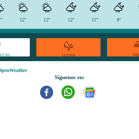
2°
12°
12°
12°
11°
9°
ATURA
VI
LLUVIA
OpenWeather
Síguenos en: