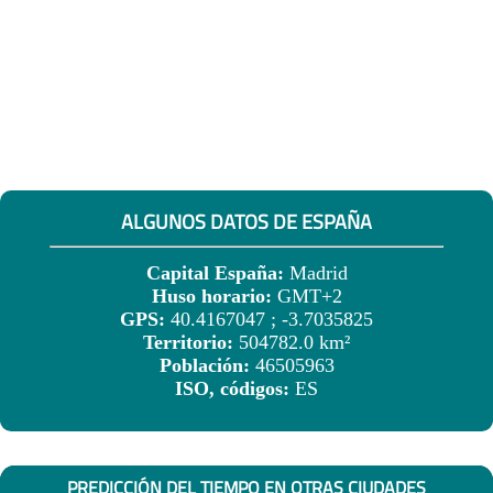
ALGUNOS DATOS DE ESPAÑA
Capital España:
Madrid
Huso horario:
GMT+2
GPS:
40.4167047 ; -3.7035825
Territorio:
504782.0 km²
Población:
46505963
ISO, códigos:
ES
PREDICCIÓN DEL TIEMPO EN OTRAS CIUDADES