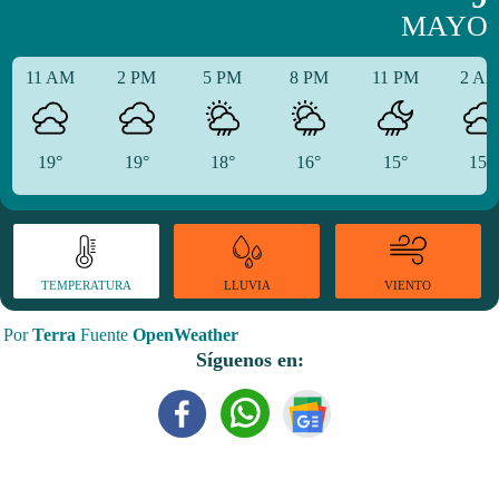
MAYO
11 AM
2 PM
5 PM
8 PM
11 PM
2 A
19°
19°
18°
16°
15°
15°
TEMPERATURA
VIENTO
LLUVIA
Por
Terra
Fuente
OpenWeather
Síguenos en: