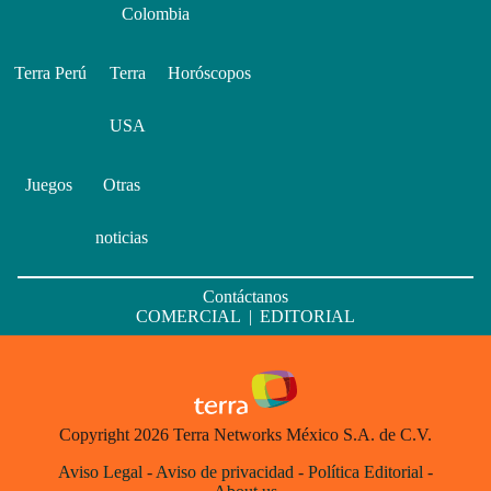
Colombia
Terra Perú
Terra
Horóscopos
USA
Juegos
Otras
noticias
Contáctanos
COMERCIAL
|
EDITORIAL
Copyright 2026 Terra Networks México S.A. de C.V.
Aviso Legal
-
Aviso de privacidad
-
Política Editorial
-