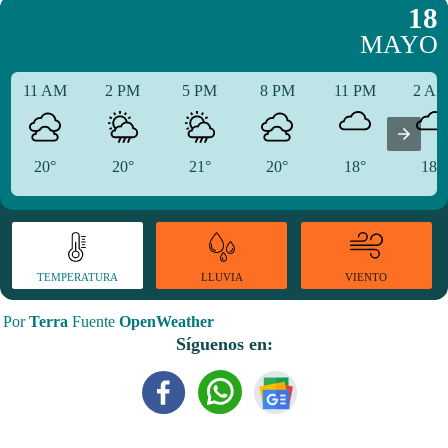
18
MAYO
11 AM
2 PM
5 PM
8 PM
11 PM
2 A
20°
20°
21°
20°
18°
18°
TEMPERATURA
VIENTO
LLUVIA
Por
Terra
Fuente
OpenWeather
Síguenos en: