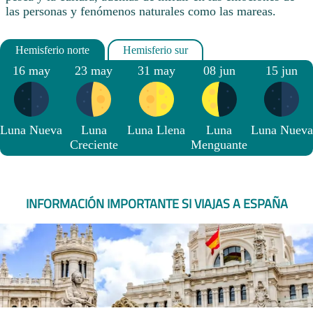
las personas y fenómenos naturales como las mareas.
16 may
23 may
31 may
08 jun
15 jun
Luna Nueva
Luna
Luna Llena
Luna
Luna Nueva
Creciente
Menguante
INFORMACIÓN IMPORTANTE SI VIAJAS A ESPAÑA