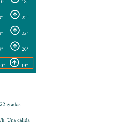
10°
18°
9°
25°
9°
22°
9°
26°
10°
19°
 22 grados
m/h. Una cálida