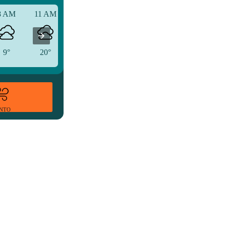
8 AM
11 AM
2 PM
9°
20°
25°
ENTO