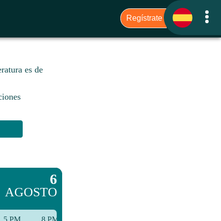
ratura es de
ciones
6
AGOSTO
5 PM
8 PM
11 PM