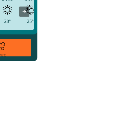
28°
25°
20°
ENTO