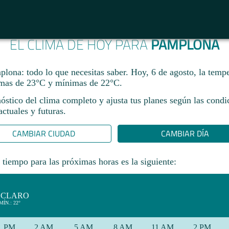
EL CLIMA DE HOY PARA
PAMPLONA
lona: todo lo que necesitas saber. Hoy, 6 de agosto, la tempe
mas de 23°C y mínimas de 22°C.
óstico del clima completo y ajusta tus planes según las condi
ctuales y futuras.
CAMBIAR CIUDAD
CAMBIAR DÍA
 tiempo para las próximas horas es la siguiente:
 CLARO
MÍN.: 22°
1 PM
2 AM
5 AM
8 AM
11 AM
2 PM