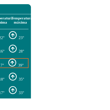
eratura
Temperatura
nima
máxima
22°
23°
16°
28°
17°
39°
18°
35°
17°
33°