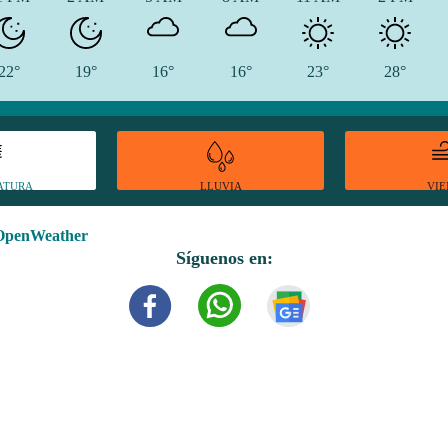
22°
19°
16°
16°
23°
28°
ATURA
VI
LLUVIA
OpenWeather
Síguenos en: