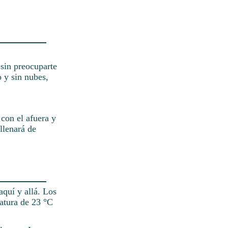
 sin preocuparte
o y sin nubes,
con el afuera y
 llenará de
quí y allá. Los
atura de 23 °C