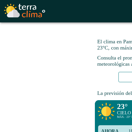
El clima en Pamp
23°C, con máxi
Consulta el pron
meteorológicas a
La previsión del
23°
CIELO
MÁX.: 23° 
AHORA
1