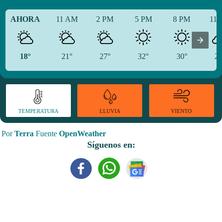
AHORA
11 AM
2 PM
5 PM
8 PM
11
18°
21°
27°
32°
30°
22
TEMPERATURA
VIENTO
LLUVIA
Por
Terra
Fuente
OpenWeather
Síguenos en: