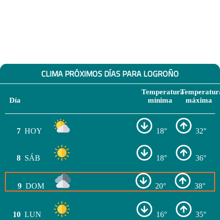
CLIMA PRÓXIMOS DÍAS PARA LOGROÑO
Temperatura
Temperatur
Día
mínima
máxima
7
HOY
18°
32°
8
SÁB
18°
36°
9
DOM
20°
38°
10
LUN
16°
35°