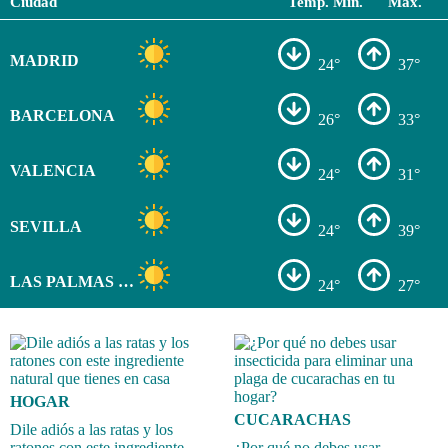
Ciudad
Temp. Min.
Max.
MADRID
24°
37°
BARCELONA
26°
33°
VALENCIA
24°
31°
SEVILLA
24°
39°
LAS PALMAS DE GRAN CANARIA
24°
27°
HOGAR
CUCARACHAS
Dile adiós a las ratas y los
ratones con este ingrediente
¿Por qué no debes usar