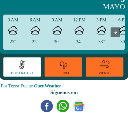
MAYO
3 AM
6 AM
9 AM
12 PM
3 PM
6 P
25°
25°
30°
34°
33°
30°
TEMPERATURA
VIENTO
LLUVIA
Por
Terra
Fuente
OpenWeather
Síguenos en: