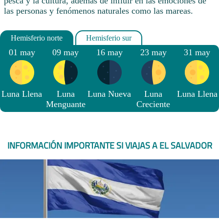
pesca y la cultura, además de influir en las emociones de
las personas y fenómenos naturales como las mareas.
01 may
09 may
16 may
23 may
31 may
Luna Llena
Luna
Luna Nueva
Luna
Luna Llena
Menguante
Creciente
INFORMACIÓN IMPORTANTE SI VIAJAS A EL SALVADOR