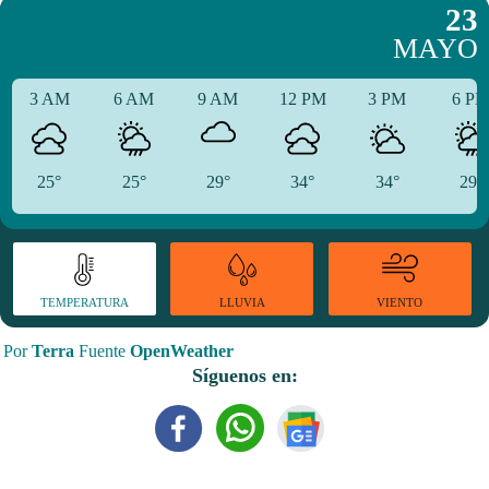
23
MAYO
3 AM
6 AM
9 AM
12 PM
3 PM
6 P
25°
25°
29°
34°
34°
29°
TEMPERATURA
VIENTO
LLUVIA
Por
Terra
Fuente
OpenWeather
Síguenos en: