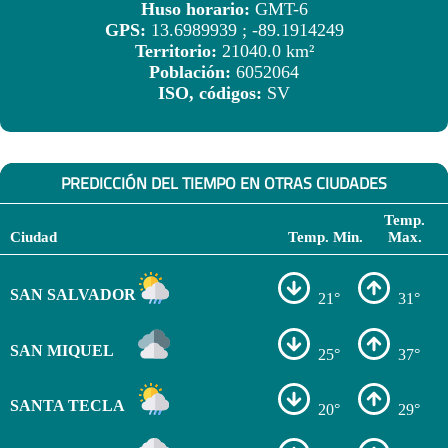
Huso horario:
GMT-6
GPS:
13.6989939 ; -89.1914249
Territorio:
21040.0 km²
Población:
6052064
ISO, códigos:
SV
PREDICCIÓN DEL TIEMPO EN OTRAS CIUDADES
Temp.
Ciudad
Temp. Min.
Max.
SAN SALVADOR
21°
31°
SAN MIQUEL
25°
37°
SANTA TECLA
20°
29°