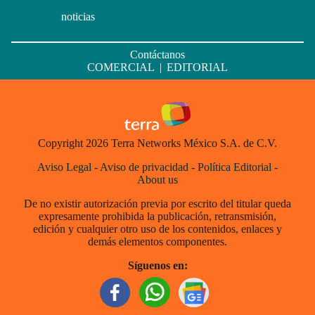
noticias
Contáctanos
COMERCIAL
|
EDITORIAL
Copyright 2026 Terra Networks México S.A. de C.V.
Aviso Legal
-
Aviso de privacidad
-
Política Editorial
-
About us
De no existir autorización previa por escrito del titular queda
expresamente prohibida la publicación, retransmisión,
edición y cualquier otro uso de los contenidos, enlaces y
demás elementos componentes.
Síguenos en: