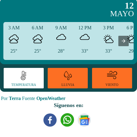
12
MAYO
3 AM
6 AM
9 AM
12 PM
3 PM
6 P
25°
25°
28°
33°
33°
29°
TEMPERATURA
VIENTO
LLUVIA
Por
Terra
Fuente
OpenWeather
Síguenos en: