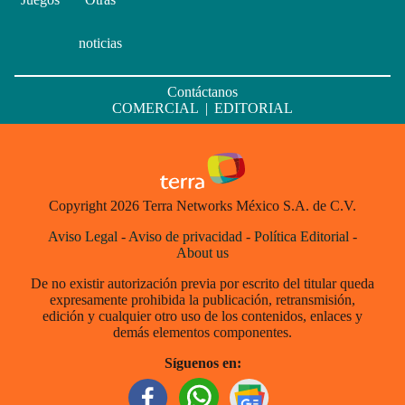
noticias
Contáctanos
COMERCIAL
|
EDITORIAL
Copyright 2026 Terra Networks México S.A. de C.V.
Aviso Legal
-
Aviso de privacidad
-
Política Editorial
-
About us
De no existir autorización previa por escrito del titular queda
expresamente prohibida la publicación, retransmisión,
edición y cualquier otro uso de los contenidos, enlaces y
demás elementos componentes.
Síguenos en: