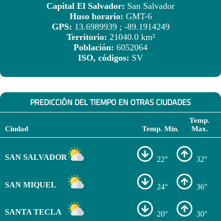
Capital El Salvador:
San Salvador
Huso horario:
GMT-6
GPS:
13.6989939 ; -89.1914249
Territorio:
21040.0 km²
Población:
6052064
ISO, códigos:
SV
PREDICCIÓN DEL TIEMPO EN OTRAS CIUDADES
Temp.
Ciudad
Temp. Min.
Max.
SAN SALVADOR
22°
32°
SAN MIQUEL
24°
36°
SANTA TECLA
20°
30°