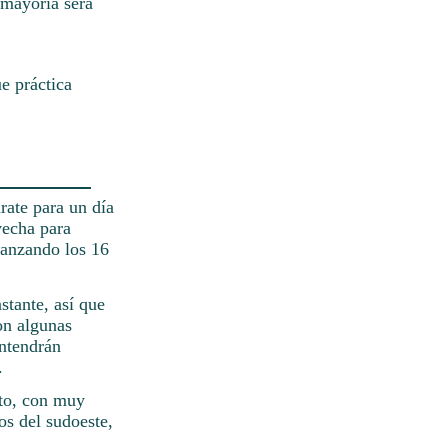
 mayoría será
e práctica
rate para un día
vecha para
lcanzando los 16
stante, así que
on algunas
antendrán
.
ito, con muy
os del sudoeste,