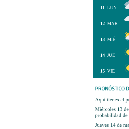
11
LUN
12
MAR
13
MIÉ
14
JUE
15
VIE
PRONÓSTICO D
Aquí tienes el p
Miércoles 13 de
probabilidad de 
Jueves 14 de may