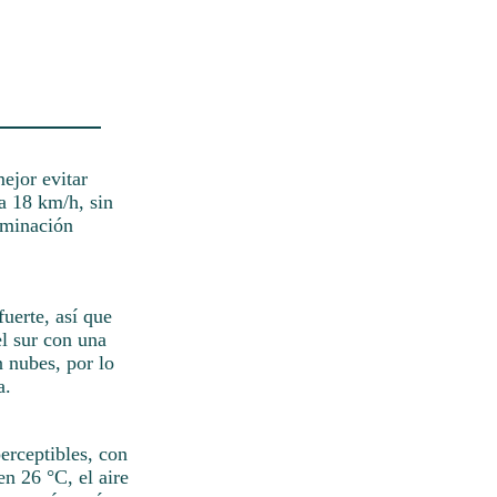
ejor evitar
ta 18 km/h, sin
luminación
fuerte, así que
l sur con una
n nubes, por lo
a.
perceptibles, con
n 26 °C, el aire