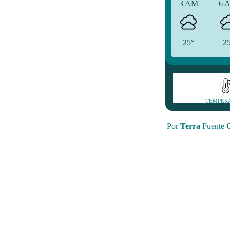
3 AM
6 
25°
2
TEMPER
Por
Terra
Fuente