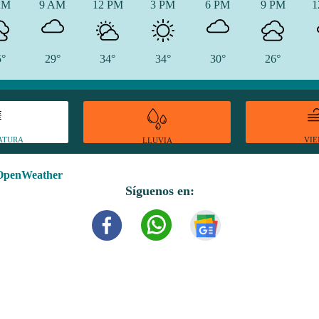
AM
9 AM
12 PM
3 PM
6 PM
9 PM
1
5°
29°
34°
34°
30°
26°
ATURA
VI
LLUVIA
OpenWeather
Síguenos en: