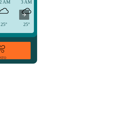
2 AM
3 AM
6 AM
25°
25°
26°
ENTO