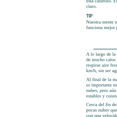
está caluroso. E
claro.
TIP
Nuestra mente n
funciona mejor p
A lo largo de l
de mucho calor.
respirar aire fr
km/h, sin ser ag
Al final de la m
es importante ma
nubes, pero aún
estables y cons
Cerca del fin de
pocas nubes que 
con una velocid