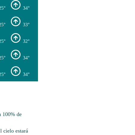
25°
34°
25°
33°
25°
32°
25°
34°
25°
34°
Un 100% de
 cielo estará