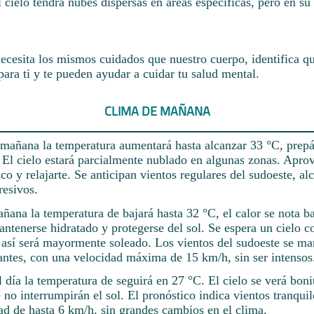
l cielo tendrá nubes dispersas en áreas específicas, pero en su
ecesita los mismos cuidados que nuestro cuerpo, identifica qu
ara ti y te pueden ayudar a cuidar tu salud mental.
CLIMA DE MAÑANA
a mañana la temperatura aumentará hasta alcanzar 33 °C, prepá
 El cielo estará parcialmente nublado en algunas zonas. Apro
esco y relajarte. Se anticipan vientos regulares del sudoeste, a
resivos.
añana la temperatura de bajará hasta 32 °C, el calor se nota ba
ntenerse hidratado y protegerse del sol. Se espera un cielo c
 así será mayormente soleado. Los vientos del sudoeste se m
tantes, con una velocidad máxima de 15 km/h, sin ser intensos
l día la temperatura de seguirá en 27 °C. El cielo se verá bon
no interrumpirán el sol. El pronóstico indica vientos tranquil
ad de hasta 6 km/h, sin grandes cambios en el clima.