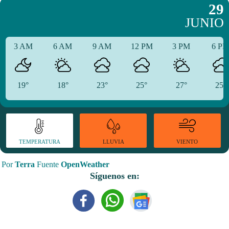
29
JUNIO
3 AM
6 AM
9 AM
12 PM
3 PM
6 P
19°
18°
23°
25°
27°
25°
TEMPERATURA
VIENTO
LLUVIA
Por
Terra
Fuente
OpenWeather
Síguenos en: