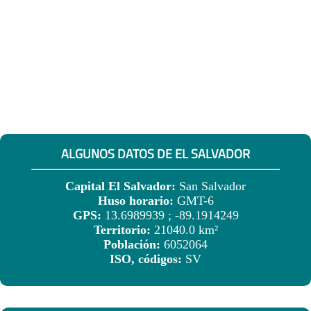
ALGUNOS DATOS DE EL SALVADOR
Capital El Salvador:
San Salvador
Huso horario:
GMT-6
GPS:
13.6989939 ; -89.1914249
Territorio:
21040.0 km²
Población:
6052064
ISO, códigos:
SV