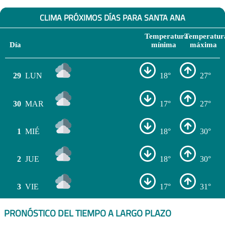
CLIMA PRÓXIMOS DÍAS PARA SANTA ANA
Temperatura
Temperatur
Día
mínima
máxima
29
LUN
18°
27°
30
MAR
17°
27°
1
MIÉ
18°
30°
2
JUE
18°
30°
3
VIE
17°
31°
PRONÓSTICO DEL TIEMPO A LARGO PLAZO